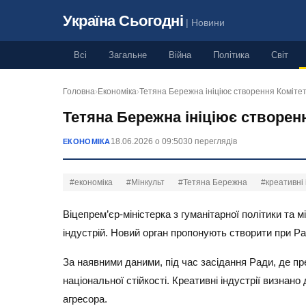
Україна Сьогодні
| Новини
Всі
Загальне
Війна
Політика
Світ
Головна
›
Економіка
›
Тетяна Бережна ініціює створення Коміте
Тетяна Бережна ініціює створенн
18.06.2026 о 09:50
30 переглядів
ЕКОНОМІКА
#економіка
#Мінкульт
#Тетяна Бережна
#креативні 
Віцепрем’єр-міністерка з гуманітарної політики та
індустрій. Новий орган пропонують створити при Ра
За наявними даними, під час засідання Ради, де п
національної стійкості. Креативні індустрії визнан
агресора.