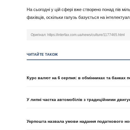
На сьогодні у цій сфері вже створено понад пів м
фахівців, оскільки галузь базується на інтелектуал
Оригінал:
https://interfax.com.ua/news/culture/1177465.html
ЧИТАЙТЕ ТАКОЖ
Курс валют на 6 серпня: в обмінниках та банках
У липні частка автомобілів з традиційними двигу
Укрпошта назвала умови надання податкового но