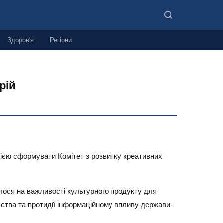
Здоров'я
Регіони
рій
ицією сформувати Комітет з розвитку креативних
алося на важливості культурного продукту для
льства та протидії інформаційному впливу держави-