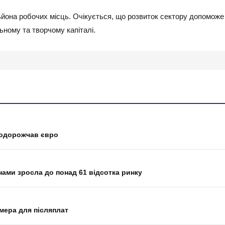
ільйона робочих місць. Очікується, що розвиток сектору допомо
ьному та творчому капіталі.
 подорожчав євро
нами зросла до понад 61 відсотка ринку
мера для післяплат