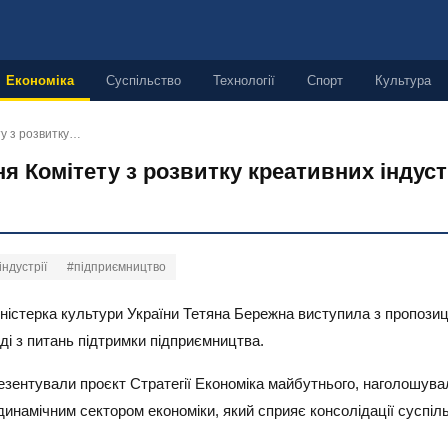
Економіка
Суспільство
Технології
Спорт
Культура
ту з розвитку…
я Комітету з розвитку креативних індуст
індустрії
#підприємництво
 міністерка культури України Тетяна Бережна виступила з пропоз
ді з питань підтримки підприємництва.
резентували проєкт Стратегії Економіка майбутнього, наголошув
о динамічним сектором економіки, який сприяє консолідації суспі