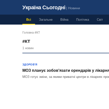
Україна Сьогодні
| Новини
Всі
Загальне
Війна
Політика
Світ
Головна
›
#КТ
#КТ
1 новин
ЗДОРОВ'Я
МОЗ планує зобов'язати орендарів у лікарн
МОЗ готує зміни, за якими приватні центри в лікарнях п