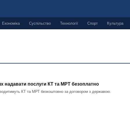
Економіка
Суспільство
Технології
Спорт
Культура
ях надавати послуги КТ та МРТ безоплатно
роводитимуть КТ та МРТ безкоштовно за договором з державою.