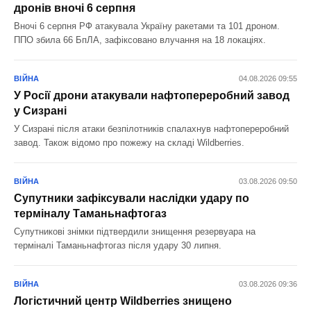
дронів вночі 6 серпня
Вночі 6 серпня РФ атакувала Україну ракетами та 101 дроном.
ППО збила 66 БпЛА, зафіксовано влучання на 18 локаціях.
ВІЙНА
04.08.2026 09:55
У Росії дрони атакували нафтопереробний завод
у Сизрані
У Сизрані після атаки безпілотників спалахнув нафтопереробний
завод. Також відомо про пожежу на складі Wildberries.
ВІЙНА
03.08.2026 09:50
Супутники зафіксували наслідки удару по
терміналу Таманьнафтогаз
Супутникові знімки підтвердили знищення резервуара на
терміналі Таманьнафтогаз після удару 30 липня.
ВІЙНА
03.08.2026 09:36
Логістичний центр Wildberries знищено