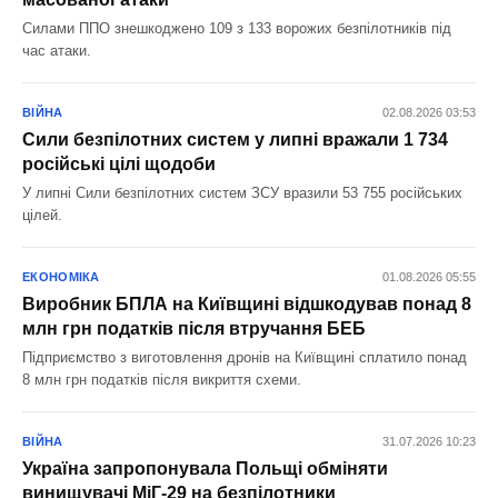
Силами ППО знешкоджено 109 з 133 ворожих безпілотників під
час атаки.
ВІЙНА
02.08.2026 03:53
Сили безпілотних систем у липні вражали 1 734
російські цілі щодоби
У липні Сили безпілотних систем ЗСУ вразили 53 755 російських
цілей.
ЕКОНОМІКА
01.08.2026 05:55
Виробник БПЛА на Київщині відшкодував понад 8
млн грн податків після втручання БЕБ
Підприємство з виготовлення дронів на Київщині сплатило понад
8 млн грн податків після викриття схеми.
ВІЙНА
31.07.2026 10:23
Україна запропонувала Польщі обміняти
винищувачі МіГ-29 на безпілотники