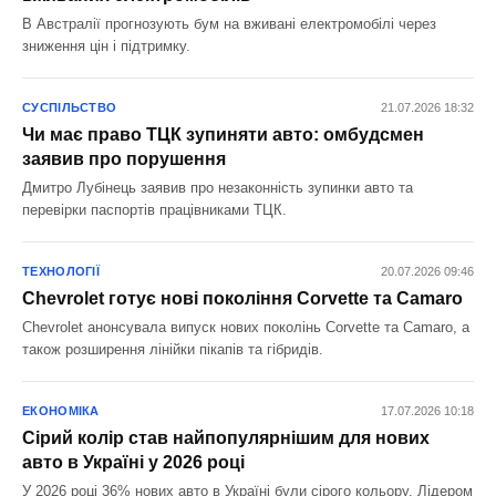
В Австралії прогнозують бум на вживані електромобілі через
зниження цін і підтримку.
СУСПІЛЬСТВО
21.07.2026 18:32
Чи має право ТЦК зупиняти авто: омбудсмен
заявив про порушення
Дмитро Лубінець заявив про незаконність зупинки авто та
перевірки паспортів працівниками ТЦК.
ТЕХНОЛОГІЇ
20.07.2026 09:46
Chevrolet готує нові покоління Corvette та Camaro
Chevrolet анонсувала випуск нових поколінь Corvette та Camaro, а
також розширення лінійки пікапів та гібридів.
ЕКОНОМІКА
17.07.2026 10:18
Сірий колір став найпопулярнішим для нових
авто в Україні у 2026 році
У 2026 році 36% нових авто в Україні були сірого кольору. Лідером