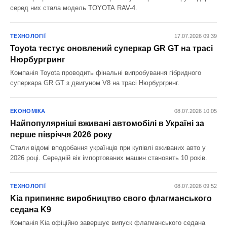
серед них стала модель TOYOTA RAV-4.
ТЕХНОЛОГІЇ
17.07.2026 09:39
Toyota тестує оновлений суперкар GR GT на трасі
Нюрбургринг
Компанія Toyota проводить фінальні випробування гібридного
суперкара GR GT з двигуном V8 на трасі Нюрбургринг.
ЕКОНОМІКА
08.07.2026 10:05
Найпопулярніші вживані автомобілі в Україні за
перше півріччя 2026 року
Стали відомі вподобання українців при купівлі вживаних авто у
2026 році. Середній вік імпортованих машин становить 10 років.
ТЕХНОЛОГІЇ
08.07.2026 09:52
Kia припиняє виробництво свого флагманського
седана K9
Компанія Kia офіційно завершує випуск флагманського седана