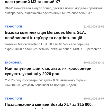
електричний M3 та новий X7
BMW анонсувала випуск понад десятка нових моделей протягом
півтора року, включаючи електричний M3 та оновлений X7.
ТЕХНОЛОГІЇ
31.07.2026 09:58
Базова комплектація Mercedes-Benz GLA:
особливості інтер'єру та вартість опцій
Базовий Mercedes-Benz GLA 200 за 48 599 євро отримав
скромніший салон без великої скляної панелі MBUX Superscreen.
ЕКОНОМІКА
30.07.2026 10:39
Найпопулярніший клас авто: які кроссовери
купують українці у 2026 році
У 2026 році кросовери посядуть 80% авторинку України.
Найбільше купують бензинові та гібридні моделі.
ТЕХНОЛОГІЇ
30.07.2026 09:57
Позашляховий мінівен Suzuki XL7 за $15 000: