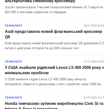
альтернатива сімейному кросоверу
Suzuki презентувала 7-місний позашляховий мінівен XL7 вартістю
$15 000 із високим кліренсом та гібридом.
ТЕХНОЛОГІЇ
29.07.2026 09:42
Audi представила новий флагманський кросовер
Q9
Audi представила новий флагманський кросовер Q9 довжиною 5,3
метра з двигуном потужністю до 600 кінських сил.
ТЕХНОЛОГІЇ
27.07.2026 09:53
У США знайшли рідкісний Lexus LS 400 2000 року з
мінімальним пробігом
У США виявили седан Lexus LS 400 2000 року випуску.
Автомобіль зберігся в ідеальному стані з пробігом лише 2400 км.
ТЕХНОЛОГІЇ
24.07.2026 10:17
Honda тимчасово зупиняє виробництво Civic Si та
Integra A-Spec із механікою