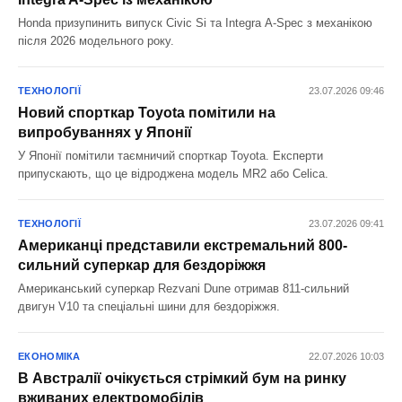
Honda призупинить випуск Civic Si та Integra A-Spec з механікою
після 2026 модельного року.
ТЕХНОЛОГІЇ
23.07.2026 09:46
Новий спорткар Toyota помітили на
випробуваннях у Японії
У Японії помітили таємничий спорткар Toyota. Експерти
припускають, що це відроджена модель MR2 або Celica.
ТЕХНОЛОГІЇ
23.07.2026 09:41
Американці представили екстремальний 800-
сильний суперкар для бездоріжжя
Американський суперкар Rezvani Dune отримав 811-сильний
двигун V10 та спеціальні шини для бездоріжжя.
ЕКОНОМІКА
22.07.2026 10:03
В Австралії очікується стрімкий бум на ринку
вживаних електромобілів