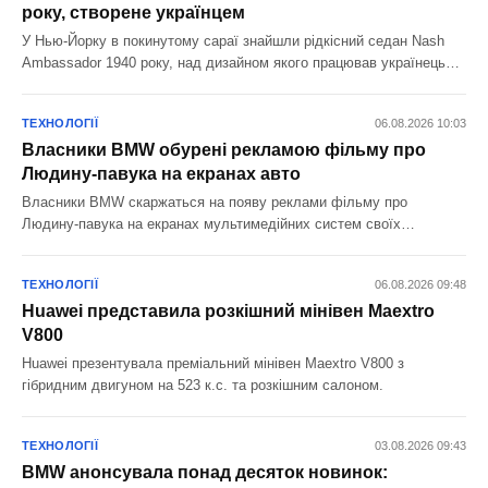
року, створене українцем
У Нью-Йорку в покинутому сараї знайшли рідкісний седан Nash
Ambassador 1940 року, над дизайном якого працював українець
Олексій Сахновський.
ТЕХНОЛОГІЇ
06.08.2026 10:03
Власники BMW обурені рекламою фільму про
Людину-павука на екранах авто
Власники BMW скаржаться на появу реклами фільму про
Людину-павука на екранах мультимедійних систем своїх
автомобілів.
ТЕХНОЛОГІЇ
06.08.2026 09:48
Huawei представила розкішний мінівен Maextro
V800
Huawei презентувала преміальний мінівен Maextro V800 з
гібридним двигуном на 523 к.с. та розкішним салоном.
ТЕХНОЛОГІЇ
03.08.2026 09:43
BMW анонсувала понад десяток новинок: