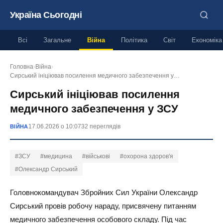
Україна Сьогодні
Всі
Загальне
Війна
Політика
Світ
Економіка
Головна
›
Війна
›
Сирський ініціював посилення медичного забезпечення у…
Сирський ініціював посилення
медичного забезпечення у ЗСУ
17.06.2026 о 10:07
32 переглядів
ВІЙНА
#ЗСУ
#медицина
#військові
#охорона здоров'я
#Олександр Сирський
Головнокомандувач Збройних Сил України Олександр
Сирський провів робочу нараду, присвячену питанням
медичного забезпечення особового складу. Під час