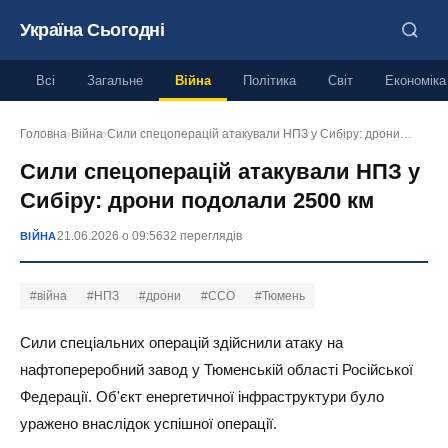
Україна Сьогодні
Всі
Загальне
Війна
Політика
Світ
Економіка
Головна
›
Війна
›
Сили спецоперацій атакували НПЗ у Сибіру: дрони…
Сили спецоперацій атакували НПЗ у
Сибіру: дрони подолали 2500 км
21.06.2026 о 09:56
32 переглядів
ВІЙНА
#війна
#НПЗ
#дрони
#ССО
#Тюмень
Сили спеціальних операцій здійснили атаку на
нафтопереробний завод у Тюменській області Російської
Федерації. Об'єкт енергетичної інфраструктури було
уражено внаслідок успішної операції.