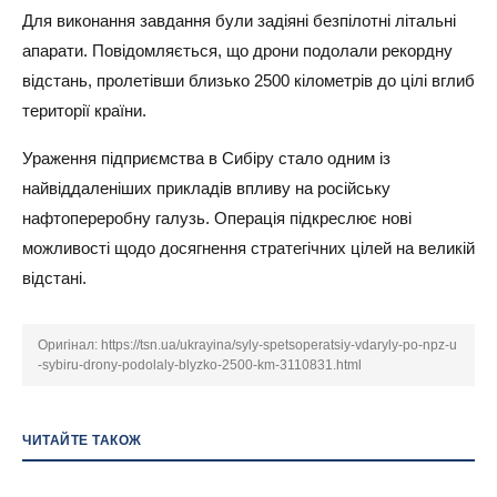
Для виконання завдання були задіяні безпілотні літальні
апарати. Повідомляється, що дрони подолали рекордну
відстань, пролетівши близько 2500 кілометрів до цілі вглиб
території країни.
Ураження підприємства в Сибіру стало одним із
найвіддаленіших прикладів впливу на російську
нафтопереробну галузь. Операція підкреслює нові
можливості щодо досягнення стратегічних цілей на великій
відстані.
Оригінал:
https://tsn.ua/ukrayina/syly-spetsoperatsiy-vdaryly-po-npz-u
-sybiru-drony-podolaly-blyzko-2500-km-3110831.html
ЧИТАЙТЕ ТАКОЖ