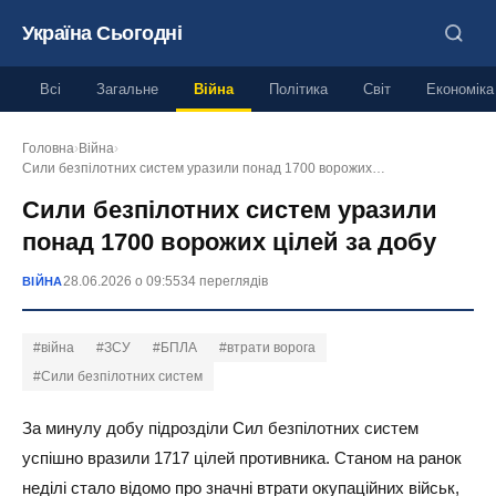
Україна Сьогодні
Всі
Загальне
Війна
Політика
Світ
Економіка
Головна
›
Війна
›
Сили безпілотних систем уразили понад 1700 ворожих…
Сили безпілотних систем уразили
понад 1700 ворожих цілей за добу
28.06.2026 о 09:55
34 переглядів
ВІЙНА
#війна
#ЗСУ
#БПЛА
#втрати ворога
#Сили безпілотних систем
За минулу добу підрозділи Сил безпілотних систем
успішно вразили 1717 цілей противника. Станом на ранок
неділі стало відомо про значні втрати окупаційних військ,