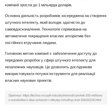
компанії зросла до 1 мільярда доларів.
Основна діяльність розробників зосереджена на створенні
штучного інтелекту, який володіє здатністю до
самовдосконалення. Технологія спрямована на
автоматичне покращення власних алгоритмів без
постійного втручання людини.
Головною метою компанії є забезпечення доступу до
передових розробок у сфері штучного інтелекту для
незалежних науковців. Це дозволить дослідникам
використовувати потужні інструменти для реалізації
власних наукових проектів.
Оригінал:
https://techno.nv.ua/it-industry/mirendil-privlek-200-milliono
v-razrabotka-ii-dlya-uchenyh-i-otkrytyy-ishodnyy-kod-50620228.html