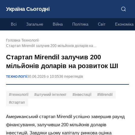
Україна Сьогодні
Всі
Загальне
Війна
Політика
Світ
Економіка
Головна
›
Технології
›
Стартап Mirendil залучив 200 мільйонів доларів на…
Стартап Mirendil залучив 200
мільйонів доларів на розвиток ШІ
30.06.2026 о 10:05
36 переглядів
ТЕХНОЛОГІЇ
#технології
#штучний інтелект
#інвестиції
#Mirendil
#стартап
Американський стартап Mirendil успішно завершив раунд
фінансування, залучивши 200 мільйонів доларів
інвестицій. Завдяки цьому капіталу ринкова оцінка