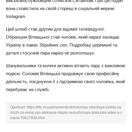
військовослужбовцем Олексієм Ситайлом. Про цю подію
вона сповістила на своїй сторінці в соціальній мережі
Instagram.
Цей шлюб став другим для відомої телеведучої.
Обранцем Вітвицької став чоловік, який наразі захищає
Україну в лавах Збройних сил. Подробиці церемонії та
деталі стосунків пара наразі не розголошує.
Шанувальники та колеги активно вітають пару з важливою
подією. Соломія Вітвицька продовжує свою професійну
діяльність, поєднуючи її з підтримкою свого чоловіка, який
перебуває на службі.
Оригінал:
https://life.nv.ua/znamenitosti/solomiya-vitvickaya-vyshla-za
muzh-za-voina-vsu-alekseya-sitaylo-vedushchaya-pokazala-video-s-r
ospisi-50617838.html