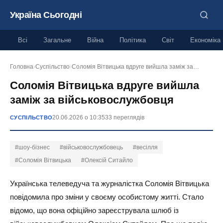
Україна Сьогодні
Всі
Загальне
Війна
Політика
Світ
Економіка
Головна
›
Суспільство
›
Соломія Вітвицька вдруге вийшла заміж за…
Соломія Вітвицька вдруге вийшла
заміж за військовослужбовця
20.06.2026 о 10:35
33 переглядів
СУСПІЛЬСТВО
#шоу-бізнес
#військовослужбовець
#весілля
#Соломія Вітвицька
#Олексій Ситайло
Українська телеведуча та журналістка Соломія Вітвицька
повідомила про зміни у своєму особистому житті. Стало
відомо, що вона офіційно зареєструвала шлюб із