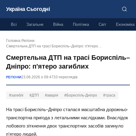
Україна Сьогодні
Всі
Загальне
Війна
Політика
Світ
Економіка
Головна
›
Регіони
›
Смертельна ДТП на трасі Бориспіль–Дніпро: п'ятеро…
Смертельна ДТП на трасі Бориспіль–
Дніпро: п'ятеро загиблих
23.06.2026 о 09:47
33 переглядів
РЕГІОНИ
#загиблі
#ДТП
#аварія
#Бориспіль-Дніпро
#траса
На трасі Бориспіль–Дніпро сталася масштабна дорожньо-
транспортна пригода з летальними наслідками. Внаслідок
лобового зіткнення двох транспортних засобів загинуло
п'ятеро людей.