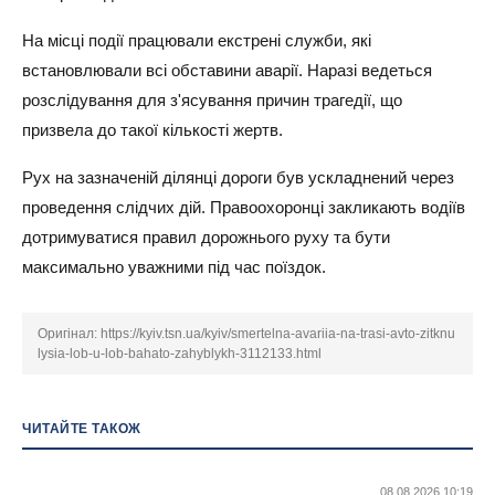
На місці події працювали екстрені служби, які
встановлювали всі обставини аварії. Наразі ведеться
розслідування для з'ясування причин трагедії, що
призвела до такої кількості жертв.
Рух на зазначеній ділянці дороги був ускладнений через
проведення слідчих дій. Правоохоронці закликають водіїв
дотримуватися правил дорожнього руху та бути
максимально уважними під час поїздок.
Оригінал:
https://kyiv.tsn.ua/kyiv/smertelna-avariia-na-trasi-avto-zitknu
lysia-lob-u-lob-bahato-zahyblykh-3112133.html
ЧИТАЙТЕ ТАКОЖ
08.08.2026 10:19