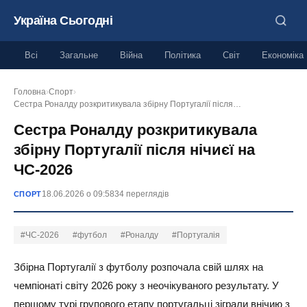
Україна Сьогодні
Всі
Загальне
Війна
Політика
Світ
Економіка
Головна
›
Спорт
›
Сестра Роналду розкритикувала збірну Португалії після…
Сестра Роналду розкритикувала
збірну Португалії після нічиєї на
ЧС-2026
18.06.2026 о 09:58
34 переглядів
СПОРТ
#ЧС-2026
#футбол
#Роналду
#Португалія
Збірна Португалії з футболу розпочала свій шлях на
чемпіонаті світу 2026 року з неочікуваного результату. У
першому турі групового етапу португальці зіграли внічию з