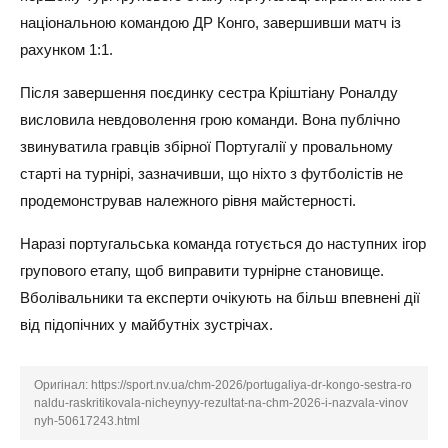
національною командою ДР Конго, завершивши матч із
рахунком 1:1.
Після завершення поєдинку сестра Кріштіану Роналду
висловила невдоволення грою команди. Вона публічно
звинуватила гравців збірної Португалії у провальному
старті на турнірі, зазначивши, що ніхто з футболістів не
продемонстрував належного рівня майстерності.
Наразі португальська команда готується до наступних ігор
групового етапу, щоб виправити турнірне становище.
Вболівальники та експерти очікують на більш впевнені дії
від підопічних у майбутніх зустрічах.
Оригінал:
https://sport.nv.ua/chm-2026/portugaliya-dr-kongo-sestra-ro
naldu-raskritikovala-nicheynyy-rezultat-na-chm-2026-i-nazvala-vinov
nyh-50617243.html