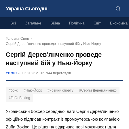
Україна Сьогодні
Всі
Загальне
Війна
Політика
Світ
Економіка
Головна
›
Спорт
›
Сергій Дерев'янченко проведе наступний бій у Нью-Йорку
Сергій Дерев'янченко проведе
наступний бій у Нью-Йорку
20.06.2026 о 10:19
44 переглядів
СПОРТ
#бокс
#Нью-Йорк
#новини спорту
#Сергій Дерев'янченко
#Zuffa Boxing
Український боксер середньої ваги Сергій Дерев'янченко
офіційно підписав контракт із промоутерською компанією
Zuffa Boxing. Це рішення відкриває нові можливості для