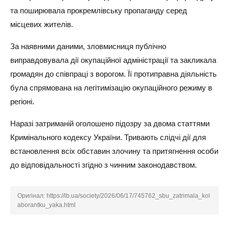
та поширювала прокремлівську пропаганду серед
місцевих жителів.
За наявними даними, зловмисниця публічно
виправдовувала дії окупаційної адміністрації та закликала
громадян до співпраці з ворогом. Її протиправна діяльність
була спрямована на легітимізацію окупаційного режиму в
регіоні.
Наразі затриманій оголошено підозру за двома статтями
Кримінального кодексу України. Тривають слідчі дії для
встановлення всіх обставин злочину та притягнення особи
до відповідальності згідно з чинним законодавством.
Оригінал:
https://lb.ua/society/2026/06/17/745762_sbu_zatrimala_kol
aborantku_yaka.html