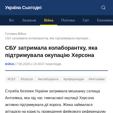
Україна Сьогодні
Всі
Загальне
Війна
Політика
Світ
Економіка
Головна
›
Війна
›
СБУ затримала колаборантку, яка підтримувала окупацію…
СБУ затримала колаборантку, яка
підтримувала окупацію Херсона
17.06.2026 о 10:40
37 переглядів
ВІЙНА
#СБУ
#Херсон
#колаборанти
#референдум
#Антонівка
Служба безпеки України затримала мешканку селища
Антонівка, яка під час тимчасової окупації Херсона
активно підтримувала дії ворога. Жінка займалася
агітацією на користь проведення фейкового референдуму