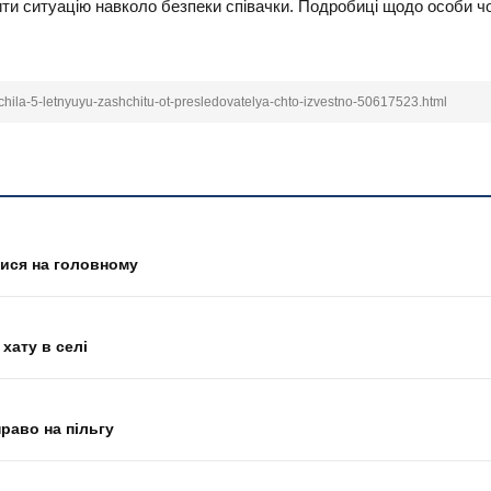
ти ситуацію навколо безпеки співачки. Подробиці щодо особи ч
luchila-5-letnyuyu-zashchitu-ot-presledovatelya-chto-izvestno-50617523.html
тися на головному
хату в селі
право на пільгу