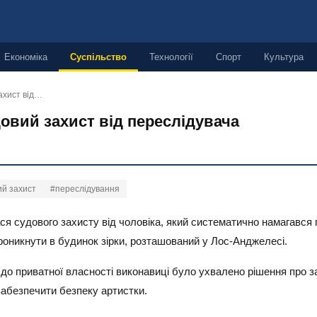
Економіка
Суспільство
Технології
Спорт
Культура
ахист від…
овий захист від переслідувача
ий захист
#переслідування
я судового захисту від чоловіка, який систематично намагався 
оникнути в будинок зірки, розташований у Лос-Анджелесі.
до приватної власності виконавиці було ухвалено рішення про 
забезпечити безпеку артистки.