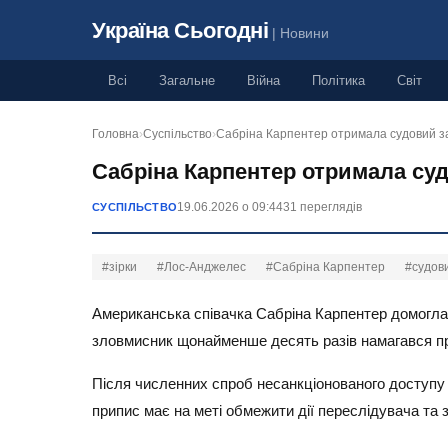
Україна Сьогодні
| Новини
Всі
Загальне
Війна
Політика
Світ
Головна
›
Суспільство
›
Сабріна Карпентер отримала судовий з
Сабріна Карпентер отримала суд
19.06.2026 о 09:44
31 переглядів
СУСПІЛЬСТВО
#зірки
#Лос-Анджелес
#Сабріна Карпентер
#судов
Американська співачка Сабріна Карпентер домоглас
зловмисник щонайменше десять разів намагався пр
Після численних спроб несанкціонованого доступу 
припис має на меті обмежити дії переслідувача та 