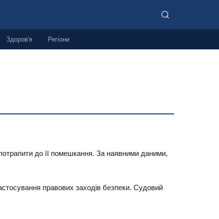
Здоров'я
Регіони
потрапити до її помешкання. За наявними даними,
застосування правових заходів безпеки. Судовий