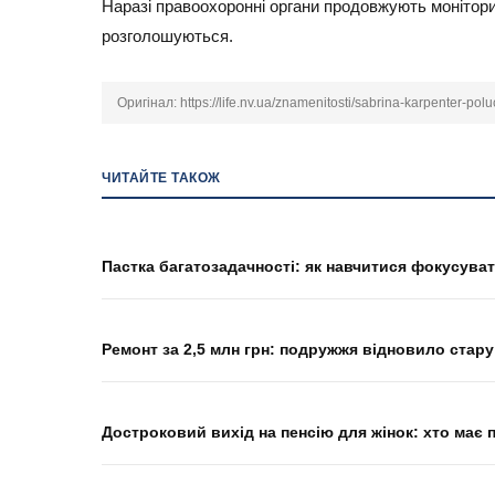
Наразі правоохоронні органи продовжують монітори
розголошуються.
Оригінал:
https://life.nv.ua/znamenitosti/sabrina-karpenter-po
ЧИТАЙТЕ ТАКОЖ
Пастка багатозадачності: як навчитися фокусува
Ремонт за 2,5 млн грн: подружжя відновило стару 
Достроковий вихід на пенсію для жінок: хто має 