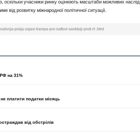
, оскільки учасники ринку оцінюють масштаби можливих наслідк
ме від розвитку міжнародної політичної ситуації.
valivsja-pislja-zajavi-trampa-pro-naftovi-sanktsiji-proti-rf-.html
 РФ на 31%
 не платити податки місяць
остраждав від обстрілів