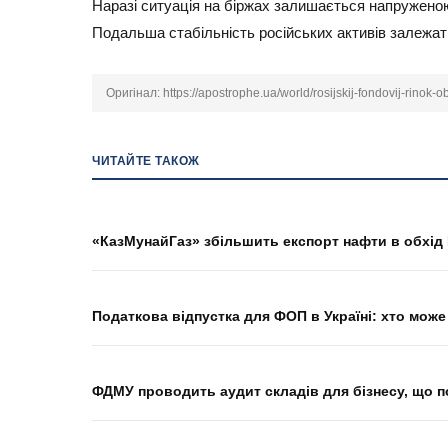
Наразі ситуація на біржах залишається напруженою
Подальша стабільність російських активів залежати
Оригінал:
https://apostrophe.ua/world/rosijskij-fondovij-rinok-ob
ЧИТАЙТЕ ТАКОЖ
«КазМунайГаз» збільшить експорт нафти в обхід
Податкова відпустка для ФОП в Україні: хто може
ФДМУ проводить аудит складів для бізнесу, що п