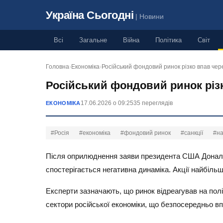
Україна Сьогодні
| Новини
Всі
Загальне
Війна
Політика
Світ
Головна
›
Економіка
›
Російський фондовий ринок різко впав че
Російський фондовий ринок різк
17.06.2026 о 09:25
35 переглядів
ЕКОНОМІКА
#Росія
#економіка
#фондовий ринок
#санкції
#н
Після оприлюднення заяви президента США Дональ
спостерігається негативна динаміка. Акції найбіль
Експерти зазначають, що ринок відреагував на пол
сектори російської економіки, що безпосередньо вп