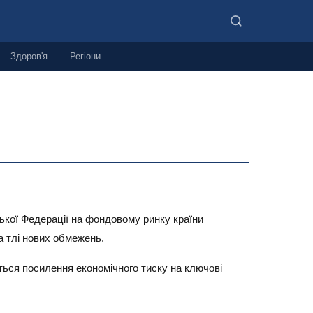
Здоров'я
Регіони
кої Федерації на фондовому ринку країни
а тлі нових обмежень.
ться посилення економічного тиску на ключові