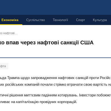
Економіка
Суспільство
Технології
Спорт
Культура
рез нафтові…
о впав через нафтові санкції США
афта
да Трампа щодо запровадження нафтових санкцій проти Російсь
ших російських компаній почали стрімко втрачати свою вартість н
ітичні рішення миттєвим падінням котирувань. Інвестори побоюю
ливає на капіталізацію провідних корпорацій.