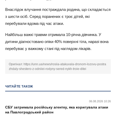
Внаслідок влучання постраждала родина, що складається
з шести осіб. Серед поранених є троє дітей, які
перебували вдома під час атаки.
Найбільш важкі травми отримала 10-річна дівчинка. У
дитини діагностовано опіки 40% поверхні тіла, наразі вона
перебуває у важкому стані під наглядом лікарів.
Оригінал:
https://unn.ua/news/rosiia-atakuvala-dronom-lozovu-postra
zhdaly-shestero-z-odniiei-rodyny-sered-nykh-troie-ditei
ЧИТАЙТЕ ТАКОЖ
06.08.2026 10:26
СБУ затримала російську агентку, яка коригувала атаки
на Павлоградський район