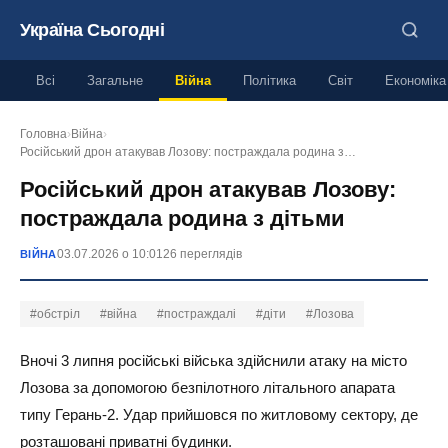
Україна Сьогодні
Всі
Загальне
Війна
Політика
Світ
Економіка
Головна
›
Війна
›
Російський дрон атакував Лозову: постраждала родина з…
Російський дрон атакував Лозову:
постраждала родина з дітьми
03.07.2026 о 10:01
26 переглядів
ВІЙНА
#обстріл
#війна
#постраждалі
#діти
#Лозова
Вночі 3 липня російські війська здійснили атаку на місто
Лозова за допомогою безпілотного літального апарата
типу Герань-2. Удар прийшовся по житловому сектору, де
розташовані приватні будинки.