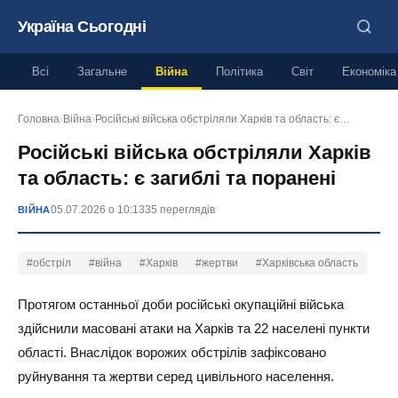
Україна Сьогодні
Всі
Загальне
Війна
Політика
Світ
Економіка
Головна
›
Війна
›
Російські війська обстріляли Харків та область: є…
Російські війська обстріляли Харків
та область: є загиблі та поранені
05.07.2026 о 10:13
35 переглядів
ВІЙНА
#обстріл
#війна
#Харків
#жертви
#Харківська область
Протягом останньої доби російські окупаційні війська
здійснили масовані атаки на Харків та 22 населені пункти
області. Внаслідок ворожих обстрілів зафіксовано
руйнування та жертви серед цивільного населення.