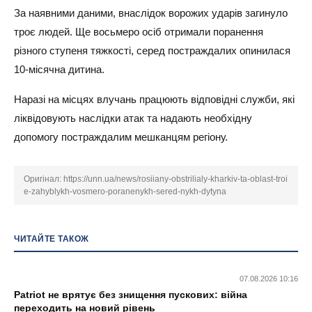
За наявними даними, внаслідок ворожих ударів загинуло
троє людей. Ще восьмеро осіб отримали поранення
різного ступеня тяжкості, серед постраждалих опинилася
10-місячна дитина.
Наразі на місцях влучань працюють відповідні служби, які
ліквідовують наслідки атак та надають необхідну
допомогу постраждалим мешканцям регіону.
Оригінал:
https://unn.ua/news/rosiiany-obstrilialy-kharkiv-ta-oblast-troi
e-zahyblykh-vosmero-poranenykh-sered-nykh-dytyna
ЧИТАЙТЕ ТАКОЖ
07.08.2026 10:16
Patriot не врятує без знищення пускових: війна
переходить на новий рівень