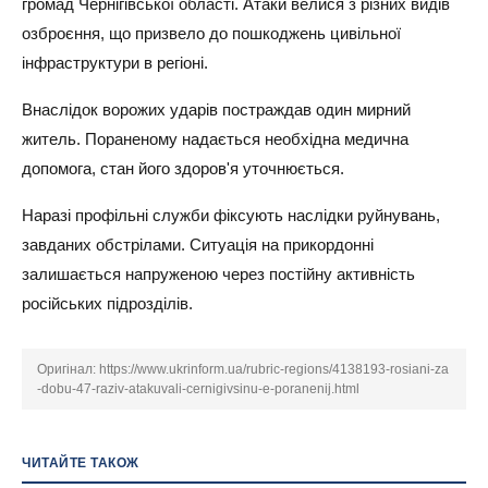
громад Чернігівської області. Атаки велися з різних видів
озброєння, що призвело до пошкоджень цивільної
інфраструктури в регіоні.
Внаслідок ворожих ударів постраждав один мирний
житель. Пораненому надається необхідна медична
допомога, стан його здоров'я уточнюється.
Наразі профільні служби фіксують наслідки руйнувань,
завданих обстрілами. Ситуація на прикордонні
залишається напруженою через постійну активність
російських підрозділів.
Оригінал:
https://www.ukrinform.ua/rubric-regions/4138193-rosiani-za
-dobu-47-raziv-atakuvali-cernigivsinu-e-poranenij.html
ЧИТАЙТЕ ТАКОЖ