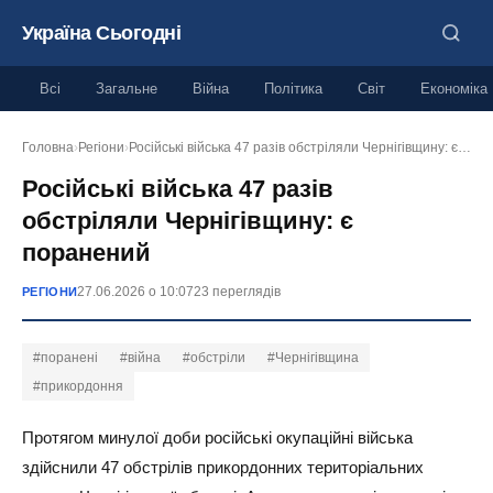
Україна Сьогодні
Всі
Загальне
Війна
Політика
Світ
Економіка
Головна
›
Регіони
›
Російські війська 47 разів обстріляли Чернігівщину: є…
Російські війська 47 разів
обстріляли Чернігівщину: є
поранений
27.06.2026 о 10:07
23 переглядів
РЕГІОНИ
#поранені
#війна
#обстріли
#Чернігівщина
#прикордоння
Протягом минулої доби російські окупаційні війська
здійснили 47 обстрілів прикордонних територіальних