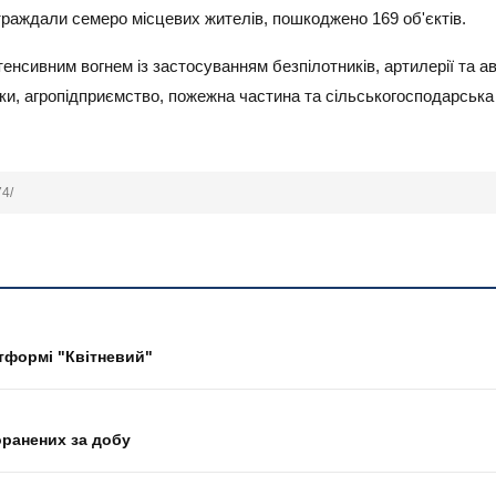
траждали семеро місцевих жителів, пошкоджено 169 об'єктів.
енсивним вогнем із застосуванням безпілотників, артилерії та а
ки, агропідприємство, пожежна частина та сільськогосподарська
74/
тформі "Квітневий"
оранених за добу