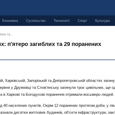
Економіка
Суспільство
Технології
Спорт
Культура
иблих та…
ях: п'ятеро загиблих та 29 поранених
ій, Харківській, Запорізькій та Дніпропетровській областях заги
червня у Дружківці та Слов'янську загинули троє цивільних, ще 
, а в Харкові та Богодухові поранення отримали восьмеро людей.
 40 населених пунктів. Окрім 12 поранених протягом доби, у лік
азнали десятки житлових будинків, об'єкти інфраструктури, зак