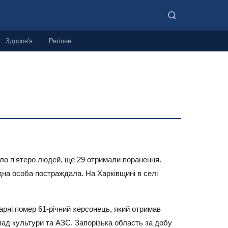
Здоров'я
Регіони
нуло п'ятеро людей, ще 29 отримали поранення.
одна особа постраждала. На Харківщині в селі
арні помер 61-річний херсонець, який отримав
лад культури та АЗС. Запорізька область за добу