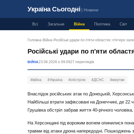
Україна Сьогодні
| Новини
Всі
Загальне
Війна
Політика
Світ
Головна
›
Війна
›
Російські удари по п'яти областях: п'ятеро заг
Російські удари по п'яти област
23.06.2026 о 09:09
27 переглядів
ВІЙНА
#війна
#Україна
#обстріли
#ДСНС
#жертви
Внаслідок російських атак по Донецькій, Херсонськ
Найбільші втрати зафіксовані на Донеччині, де 22 
Грушівка обстріл забрав життя 40-річного чоловіка
На Херсонщині під ворожим вогнем опинилися понад
травми від атаки дрона напередодні. Пошкоджень з