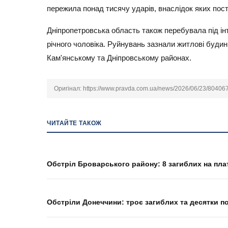
пережила понад тисячу ударів, внаслідок яких пос
Дніпропетровська область також перебувала під інт
річного чоловіка. Руйнувань зазнали житлові будин
Кам'янському та Дніпровському районах.
Оригінал:
https://www.pravda.com.ua/news/2026/06/23/80406
ЧИТАЙТЕ ТАКОЖ
Обстріл Броварського району: 8 загиблих на пла
Обстріли Донеччини: троє загиблих та десятки п