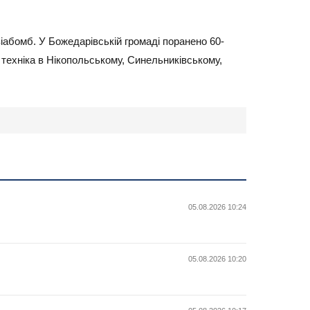
віабомб. У Божедарівській громаді поранено 60-
 техніка в Нікопольському, Синельниківському,
05.08.2026 10:24
05.08.2026 10:20