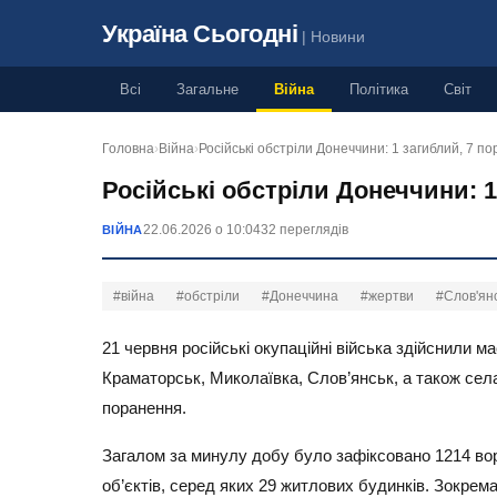
Україна Сьогодні
| Новини
Всі
Загальне
Війна
Політика
Світ
Головна
›
Війна
›
Російські обстріли Донеччини: 1 загиблий, 7 
Російські обстріли Донеччини: 1
22.06.2026 о 10:04
32 переглядів
ВІЙНА
#війна
#обстріли
#Донеччина
#жертви
#Слов'ян
21 червня російські окупаційні війська здійснили м
Краматорськ, Миколаївка, Слов’янськ, а також сел
поранення.
Загалом за минулу добу було зафіксовано 1214 вор
об’єктів, серед яких 29 житлових будинків. Зокрема