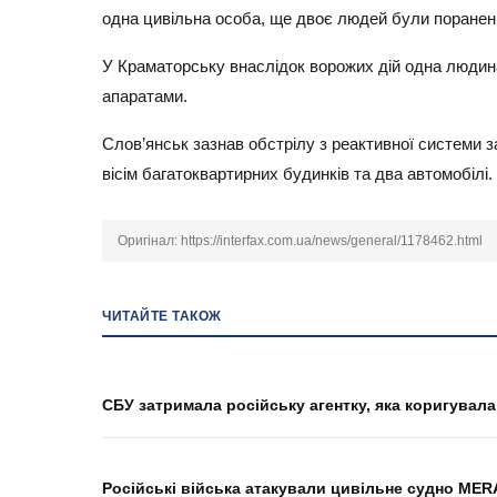
одна цивільна особа, ще двоє людей були поранені
У Краматорську внаслідок ворожих дій одна людин
апаратами.
Слов’янськ зазнав обстрілу з реактивної системи 
вісім багатоквартирних будинків та два автомобілі.
Оригінал:
https://interfax.com.ua/news/general/1178462.html
ЧИТАЙТЕ ТАКОЖ
СБУ затримала російську агентку, яка коригувал
Російські війська атакували цивільне судно ME