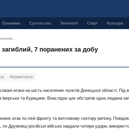
Економіка
Суспільство
Технології
Спорт
Культура
поранених…
 загиблий, 7 поранених за добу
ськ
#Краматорськ
асовані атаки на шість населених пунктів Донецької області. Під
а Іверське та Курицине. Внаслідок цих обстрілів одна людина за
ожих атак по лінії фронту та житловому сектору регіону. Повідо
, по Дружківці російські війська завдали чотири удари, використ