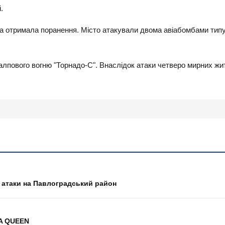
.
а отримала поранення. Місто атакували двома авіабомбами типу
залпового вогню "Торнадо-С". Внаслідок атаки четверо мирних 
а атаки на Павлоградський район
RA QUEEN