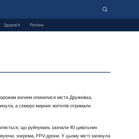
Здоров'я
Регіони
 ворожим вогнем опинилися міста Дружківка,
гинула, а семеро мирних жителів отримали
мляється, що руйнувань зазнали 40 цивільних
овуючи, зокрема, FPV-дрони. У цьому місті загинула