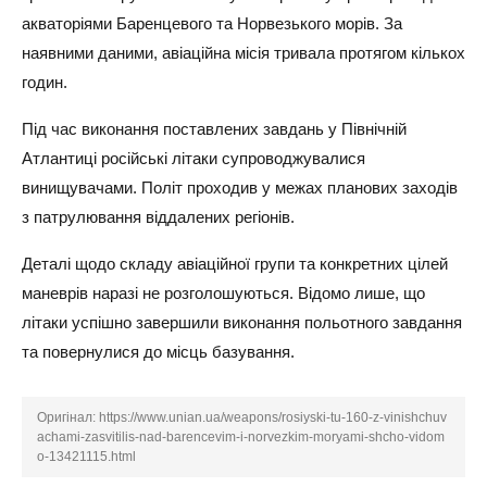
акваторіями Баренцевого та Норвезького морів. За
наявними даними, авіаційна місія тривала протягом кількох
годин.
Під час виконання поставлених завдань у Північній
Атлантиці російські літаки супроводжувалися
винищувачами. Політ проходив у межах планових заходів
з патрулювання віддалених регіонів.
Деталі щодо складу авіаційної групи та конкретних цілей
маневрів наразі не розголошуються. Відомо лише, що
літаки успішно завершили виконання польотного завдання
та повернулися до місць базування.
Оригінал:
https://www.unian.ua/weapons/rosiyski-tu-160-z-vinishchuv
achami-zasvitilis-nad-barencevim-i-norvezkim-moryami-shcho-vidom
o-13421115.html