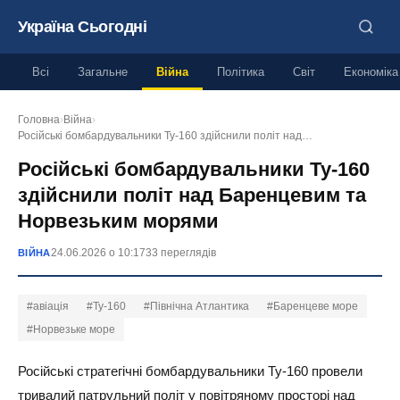
Україна Сьогодні
Всі
Загальне
Війна
Політика
Світ
Економіка
Головна
›
Війна
›
Російські бомбардувальники Ту-160 здійснили політ над…
Російські бомбардувальники Ту-160
здійснили політ над Баренцевим та
Норвезьким морями
24.06.2026 о 10:17
33 переглядів
ВІЙНА
#авіація
#Ту-160
#Північна Атлантика
#Баренцеве море
#Норвезьке море
Російські стратегічні бомбардувальники Ту-160 провели
тривалий патрульний політ у повітряному просторі над