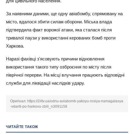
для цивільного населення.
За наявними даними, ще одну авіабомбу, спрямовану на
місто, вдалося збити силам оборони. Міська влада
підтвердила факт ворожої атаки, яка сталася після
тривалої паузи у використанні керованих бомб проти
Харкова.
Наразі фахівці з'ясовують причини відновлення
використання такого типу озброєння по місту після
піврічної перерви. На місці влучання працюють відповідні
служби для ліквідації наслідків удару.
Оригінал:
https://24tv.ua/odnu-aviabomb-yakoyu-rosiya-namagalasya
-vdariti-po-harkovu-zbili_n3091158
ЧИТАЙТЕ ТАКОЖ