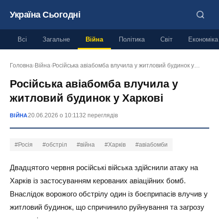
Україна Сьогодні
Всі
Загальне
Війна
Політика
Світ
Економіка
Головна
›
Війна
›
Російська авіабомба влучила у житловий будинок у…
Російська авіабомба влучила у
житловий будинок у Харкові
20.06.2026 о 10:11
32 переглядів
ВІЙНА
#Росія
#обстріл
#війна
#Харків
#авіабомби
Двадцятого червня російські війська здійснили атаку на
Харків із застосуванням керованих авіаційних бомб.
Внаслідок ворожого обстрілу один із боєприпасів влучив у
житловий будинок, що спричинило руйнування та загрозу