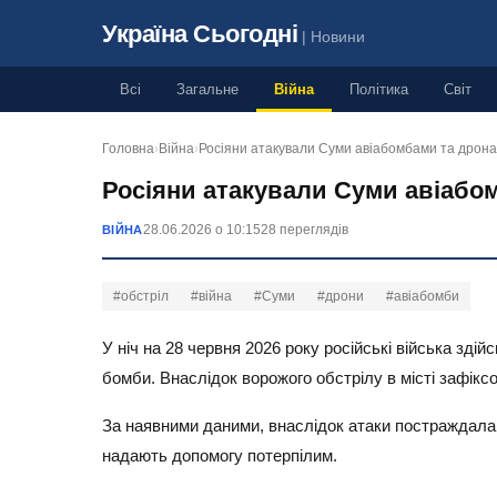
Україна Сьогодні
| Новини
Всі
Загальне
Війна
Політика
Світ
Головна
›
Війна
›
Росіяни атакували Суми авіабомбами та дрон
Росіяни атакували Суми авіабо
28.06.2026 о 10:15
28 переглядів
ВІЙНА
#обстріл
#війна
#Суми
#дрони
#авіабомби
У ніч на 28 червня 2026 року російські війська здій
бомби. Внаслідок ворожого обстрілу в місті зафікс
За наявними даними, внаслідок атаки постраждала ж
надають допомогу потерпілим.