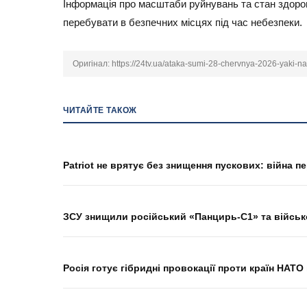
Інформація про масштаби руйнувань та стан здоров
перебувати в безпечних місцях під час небезпеки.
Оригінал:
https://24tv.ua/ataka-sumi-28-chervnya-2026-yaki-n
ЧИТАЙТЕ ТАКОЖ
Patriot не врятує без знищення пускових: війна 
ЗСУ знищили російський «Панцирь-С1» та військ
Росія готує гібридні провокації проти країн НАТ