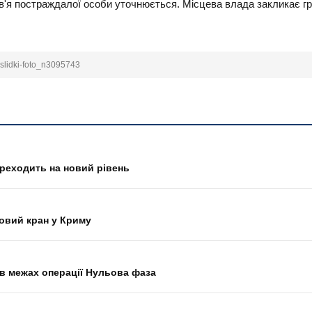
'я постраждалої особи уточнюється. Місцева влада закликає гро
aslidki-foto_n3095743
переходить на новий рівень
овий кран у Криму
О в межах операції Нульова фаза