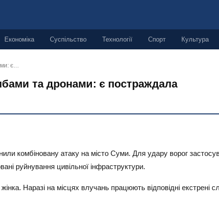
Економіка
Суспільство
Технології
Спорт
Культура
ами: є…
мбами та дронами: є постраждала
снили комбіновану атаку на місто Суми. Для удару ворог застосува
овані руйнування цивільної інфраструктури.
інка. Наразі на місцях влучань працюють відповідні екстрені сл