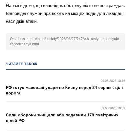
Наразі відомо, що внаслідок обстрілу ніхто не постраждав.
Відповідні служби працюють на місцях подій для ліквідації
наслідків атаки.
Оригінал:
https://lb.ua/society/2026/06/27/747846_rosiya_obstrilyuie_
zaporizhzhya.html
ЧИТАЙТЕ ТАКОЖ
09.08.2026 10:16
РФ готує масовані удари по Києву перед 24 серпня: цілі
ворога
09.08.2026 10:09
Сили оборони знищили або подавили 179 повітряних
цілей РФ