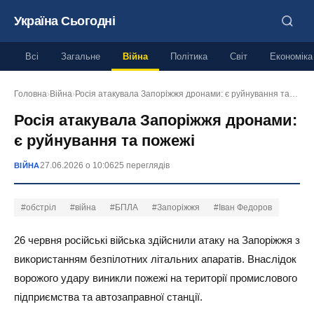
Україна Сьогодні
Всі
Загальне
Війна
Політика
Світ
Економіка
Головна
›
Війна
›
Росія атакувала Запоріжжя дронами: є руйнування та…
Росія атакувала Запоріжжя дронами:
є руйнування та пожежі
27.06.2026 о 10:06
25 переглядів
ВІЙНА
#обстріл
#війна
#БПЛА
#Запоріжжя
#Іван Федоров
26 червня російські війська здійснили атаку на Запоріжжя з
використанням безпілотних літальних апаратів. Внаслідок
ворожого удару виникли пожежі на території промислового
підприємства та автозаправної станції.