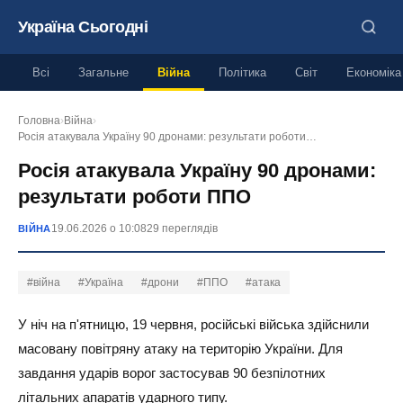
Україна Сьогодні
Всі
Загальне
Війна
Політика
Світ
Економіка
Головна
›
Війна
›
Росія атакувала Україну 90 дронами: результати роботи…
Росія атакувала Україну 90 дронами:
результати роботи ППО
19.06.2026 о 10:08
29 переглядів
ВІЙНА
#війна
#Україна
#дрони
#ППО
#атака
У ніч на п'ятницю, 19 червня, російські війська здійснили
масовану повітряну атаку на територію України. Для
завдання ударів ворог застосував 90 безпілотних
літальних апаратів ударного типу.