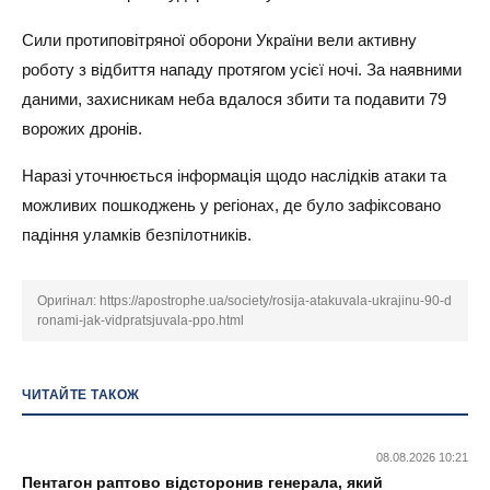
Сили протиповітряної оборони України вели активну
роботу з відбиття нападу протягом усієї ночі. За наявними
даними, захисникам неба вдалося збити та подавити 79
ворожих дронів.
Наразі уточнюється інформація щодо наслідків атаки та
можливих пошкоджень у регіонах, де було зафіксовано
падіння уламків безпілотників.
Оригінал:
https://apostrophe.ua/society/rosija-atakuvala-ukrajinu-90-d
ronami-jak-vidpratsjuvala-ppo.html
ЧИТАЙТЕ ТАКОЖ
08.08.2026 10:21
Пентагон раптово відсторонив генерала, який