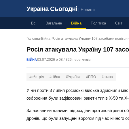
Україна Сьогодні
| Новини
Всі
Загальне
Війна
Політика
Світ
Головна
›
Війна
›
Росія атакувала Україну 107 засобами повітр
Росія атакувала Україну 107 зас
03.07.2026 о 08:43
26 переглядів
ВІЙНА
#обстріл
#війна
#Україна
#ППО
#атака
У ніч проти 3 липня російські війська здійснили м
озброєння були зафіксовані ракети типів Х-59 та Х-
За наявними даними, підрозділи протиповітряної об
дронів, що були запущені ворогом під час нічного о