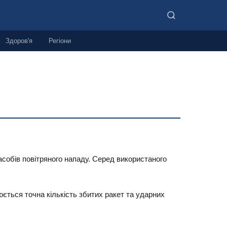
Здоров'я
Регіони
асобів повітряного нападу. Серед використаного
юється точна кількість збитих ракет та ударних