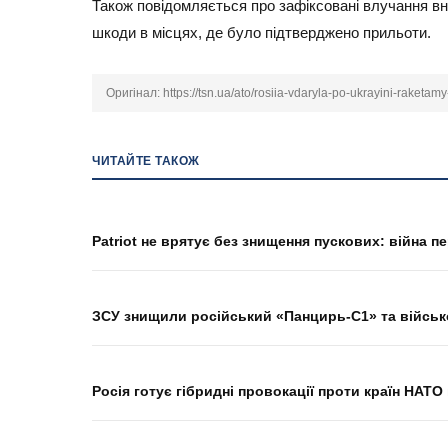
Також повідомляється про зафіксовані влучання вн
шкоди в місцях, де було підтверджено прильоти.
Оригінал:
https://tsn.ua/ato/rosiia-vdaryla-po-ukrayini-raketam
ЧИТАЙТЕ ТАКОЖ
Patriot не врятує без знищення пускових: війна 
ЗСУ знищили російський «Панцирь-С1» та військ
Росія готує гібридні провокації проти країн НАТ