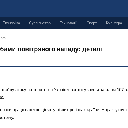
Економіка
Суспільство
Технології
Спорт
Культура
яного…
обами повітряного нападу: деталі
асштабну атаку на територію України, застосувавши загалом 107 з
69.
орони працювали по цілях у різних регіонах країни. Наразі уточн
бстрілу.