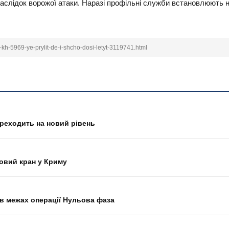
аслідок ворожої атаки. Наразі профільні служби встановлюють 
y-kh-5969-ye-prylit-de-i-shcho-dosi-letyt-3119741.html
переходить на новий рівень
овий кран у Криму
О в межах операції Нульова фаза