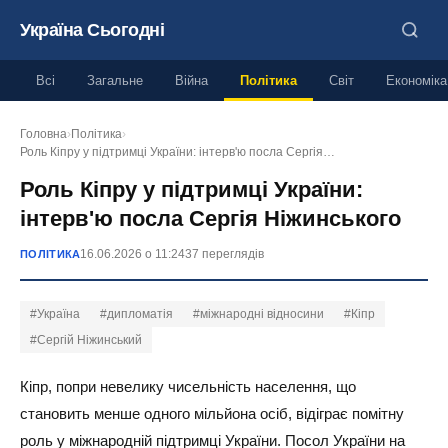
Україна Сьогодні
Всі
Загальне
Війна
Політика
Світ
Економіка
Головна
›
Політика
›
Роль Кіпру у підтримці України: інтерв'ю посла Сергія…
Роль Кіпру у підтримці України:
інтерв'ю посла Сергія Ніжинського
16.06.2026 о 11:24
37 переглядів
ПОЛІТИКА
#Україна
#дипломатія
#міжнародні відносини
#Кіпр
#Сергій Ніжинський
Кіпр, попри невелику чисельність населення, що
становить менше одного мільйона осіб, відіграє помітну
роль у міжнародній підтримці України. Посол України на