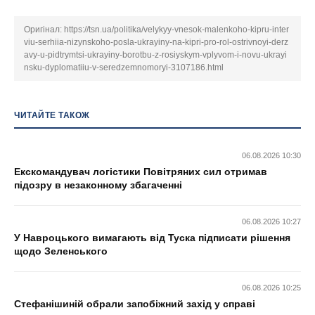
Оригінал:
https://tsn.ua/politika/velykyy-vnesok-malenkoho-kipru-inter
viu-serhiia-nizynskoho-posla-ukrayiny-na-kipri-pro-rol-ostrivnoyi-derz
avy-u-pidtrymtsi-ukrayiny-borotbu-z-rosiyskym-vplyvom-i-novu-ukrayi
nsku-dyplomatiiu-v-seredzemnomoryi-3107186.html
ЧИТАЙТЕ ТАКОЖ
06.08.2026 10:30
Екскомандувач логістики Повітряних сил отримав
підозру в незаконному збагаченні
06.08.2026 10:27
У Навроцького вимагають від Туска підписати рішення
щодо Зеленського
06.08.2026 10:25
Стефанішиній обрали запобіжний захід у справі