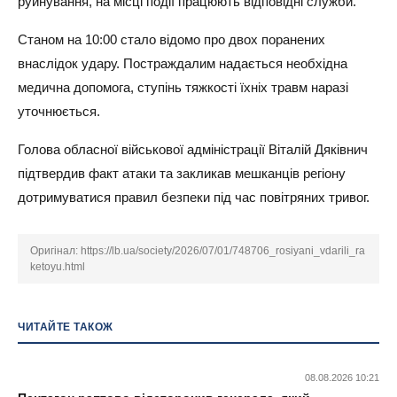
руйнування, на місці події працюють відповідні служби.
Станом на 10:00 стало відомо про двох поранених
внаслідок удару. Постраждалим надається необхідна
медична допомога, ступінь тяжкості їхніх травм наразі
уточнюється.
Голова обласної військової адміністрації Віталій Дяківнич
підтвердив факт атаки та закликав мешканців регіону
дотримуватися правил безпеки під час повітряних тривог.
Оригінал:
https://lb.ua/society/2026/07/01/748706_rosiyani_vdarili_ra
ketoyu.html
ЧИТАЙТЕ ТАКОЖ
08.08.2026 10:21