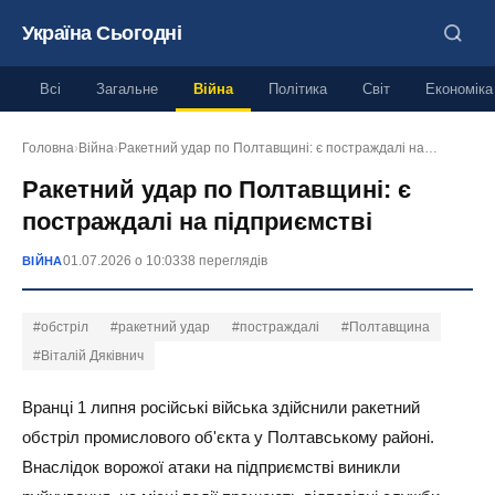
Україна Сьогодні
Всі
Загальне
Війна
Політика
Світ
Економіка
Головна
›
Війна
›
Ракетний удар по Полтавщині: є постраждалі на…
Ракетний удар по Полтавщині: є
постраждалі на підприємстві
01.07.2026 о 10:03
38 переглядів
ВІЙНА
#обстріл
#ракетний удар
#постраждалі
#Полтавщина
#Віталій Дяківнич
Вранці 1 липня російські війська здійснили ракетний
обстріл промислового об'єкта у Полтавському районі.
Внаслідок ворожої атаки на підприємстві виникли