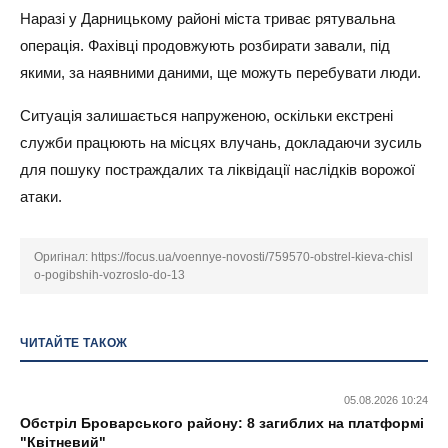
Наразі у Дарницькому районі міста триває рятувальна
операція. Фахівці продовжують розбирати завали, під
якими, за наявними даними, ще можуть перебувати люди.
Ситуація залишається напруженою, оскільки екстрені
служби працюють на місцях влучань, докладаючи зусиль
для пошуку постраждалих та ліквідації наслідків ворожої
атаки.
Оригінал:
https://focus.ua/voennye-novosti/759570-obstrel-kieva-chisl
o-pogibshih-vozroslo-do-13
ЧИТАЙТЕ ТАКОЖ
05.08.2026 10:24
Обстріл Броварського району: 8 загиблих на платформі
"Квітневий"