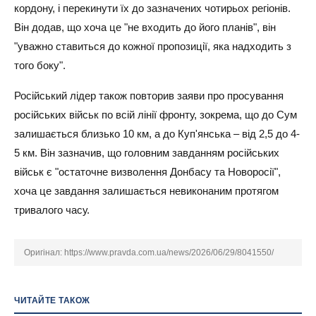
кордону, і перекинути їх до зазначених чотирьох регіонів.
Він додав, що хоча це "не входить до його планів", він
"уважно ставиться до кожної пропозиції, яка надходить з
того боку".
Російський лідер також повторив заяви про просування
російських військ по всій лінії фронту, зокрема, що до Сум
залишається близько 10 км, а до Куп'янська – від 2,5 до 4-
5 км. Він зазначив, що головним завданням російських
військ є "остаточне визволення Донбасу та Новоросії",
хоча це завдання залишається невиконаним протягом
тривалого часу.
Оригінал:
https://www.pravda.com.ua/news/2026/06/29/8041550/
ЧИТАЙТЕ ТАКОЖ