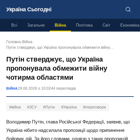
Україна Сьогодні
Всі
Загальне
Війна
Політика
Світ
Економіка
Головна
›
Війна
›
Путін стверджує, що Україна пропонувала обмежити війну…
Путін стверджує, що Україна
пропонувала обмежити війну
чотирма областями
29.06.2026 о 10:02
44 переглядів
ВІЙНА
#війна
#ЗСУ
#Путін
#Україна
#переговори
Володимир Путін, глава Російської Федерації, заявив, що
Україна нібито надсилала пропозиції щодо припинення
бойових дій. За його словами, однією з таких пропозицій