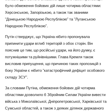
було обмеження бойових дій лише чотирма областями:
Херсонською, Запорізькою, а також так званими
"Донецькою Народною Республікою" та "Луганською
Народною Республікою".
Путін стверджує, що Україна нібито пропонувала
припинити удари вглиб територій з обох сторін. Він
пояснив це тим, що російські удари, на його думку, є
потужнішими та руйнівнішими. Глава Кремля також
висловив припущення, що причиною таких пропозицій з
боку України є нібито "катастрофічний дефіцит особового
складу ЗСУ".
За словами Путіна, обмеження бойових дій чотирма
областями дозволило б Збройним Силам України вивести
війська з Миколаївської, Дніпропетровської, Харківської та
Сумської областей, а також з деяких ділянок державного