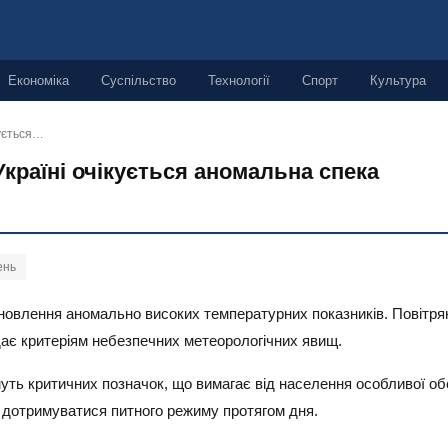
Економіка
Суспільство
Технології
Спорт
Культура
кується…
Україні очікується аномальна спека
ень
ановлення аномально високих температурних показників. Повітрян
дає критеріям небезпечних метеорологічних явищ.
муть критичних позначок, що вимагає від населення особливої об
дотримуватися питного режиму протягом дня.