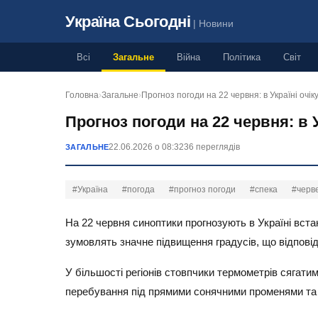
Україна Сьогодні
| Новини
Всі
Загальне
Війна
Політика
Світ
Головна
›
Загальне
›
Прогноз погоди на 22 червня: в Україні очі
Прогноз погоди на 22 червня: в 
22.06.2026 о 08:32
36 переглядів
ЗАГАЛЬНЕ
#Україна
#погода
#прогноз погоди
#спека
#черв
На 22 червня синоптики прогнозують в Україні вст
зумовлять значне підвищення градусів, що відпові
У більшості регіонів стовпчики термометрів сягати
перебування під прямими сонячними променями та 