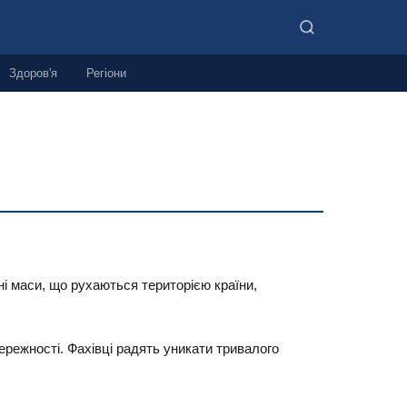
Здоров'я
Регіони
і маси, що рухаються територією країни,
ережності. Фахівці радять уникати тривалого