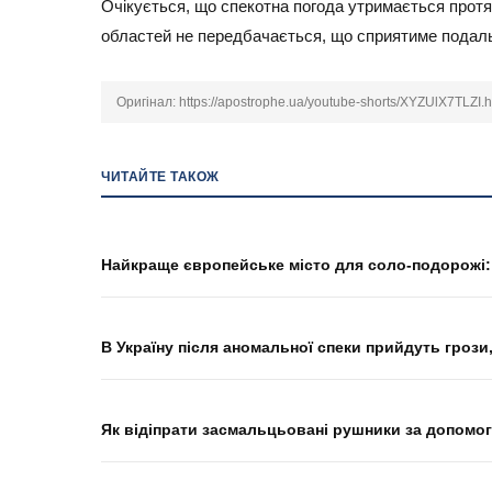
Очікується, що спекотна погода утримається протя
областей не передбачається, що сприятиме подаль
Оригінал:
https://apostrophe.ua/youtube-shorts/XYZUlX7TLZI.h
ЧИТАЙТЕ ТАКОЖ
Найкраще європейське місто для соло-подорожі:
В Україну після аномальної спеки прийдуть грози
Як відіпрати засмальцьовані рушники за допомо