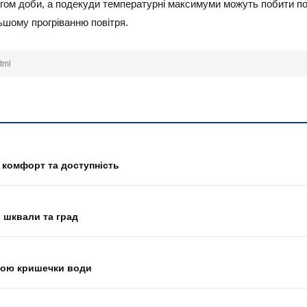
гом доби, а подекуди температурні максимуми можуть побити поп
шому прогріванню повітря.
tml
 комфорт та доступність
, шквали та град
гою кришечки води