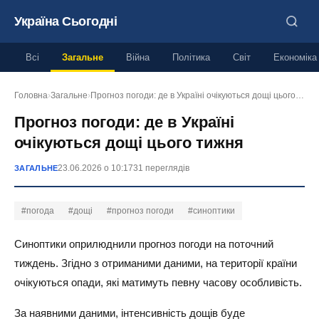
Україна Сьогодні
Всі
Загальне
Війна
Політика
Світ
Економіка
Головна
›
Загальне
›
Прогноз погоди: де в Україні очікуються дощі цього…
Прогноз погоди: де в Україні
очікуються дощі цього тижня
23.06.2026 о 10:17
31 переглядів
ЗАГАЛЬНЕ
#погода
#дощі
#прогноз погоди
#синоптики
Синоптики оприлюднили прогноз погоди на поточний
тиждень. Згідно з отриманими даними, на території країни
очікуються опади, які матимуть певну часову особливість.
За наявними даними, інтенсивність дощів буде