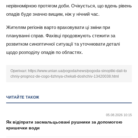
нерівномірною протягом доби. Очікується, що вдень рівень
опадів буде значно вищим, ніж у нічний час.
Жителям регіонів варто враховувати ці зміни при
плануванні справ. Фахівці продовжують стежити за
розвитком синоптичної ситуації та уточнювати деталі
щодо розподілу опадів по областях.
Оригінал:
https://www.unian.ua/pogoda/news/pogoda-sinoptiki-dali-to
chniy-prognoz-de-cogo-tizhnya-chekati-doshchiv-13420038.html
ЧИТАЙТЕ ТАКОЖ
05.08.2026 10:15
Як відіпрати засмальцьовані рушники за допомогою
кришечки води