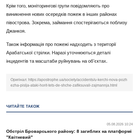
Крім того, моніторингові групи повідомляють про
виникнення нових осередків пожеж в інших районах
півострова. Зокрема, займання спостерігаються поблизу
Джанкоя.
Також інформація про пожежі надходить з території
Арабатської стрілки. Наразі уточнюються деталі
інцидентів та масштаби руйнувань на об'єктах.
Оригінал:
https://apostrophe.ua/society/accidents/u-kerchi-nova-pozh
ezha-pislja-ataki-horit-tets-de-shche-zafiksuvali-zajmannja.html
ЧИТАЙТЕ ТАКОЖ
05.08.2026 10:24
Обстріл Броварського району: 8 загиблих на платформі
"Квітневий"