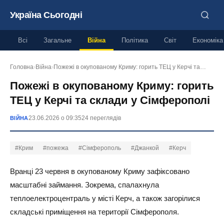
Україна Сьогодні
Всі
Загальне
Війна
Політика
Світ
Економіка
Головна
›
Війна
›
Пожежі в окупованому Криму: горить ТЕЦ у Керчі та…
Пожежі в окупованому Криму: горить
ТЕЦ у Керчі та склади у Сімферополі
23.06.2026 о 09:35
24 переглядів
ВІЙНА
#Крим
#пожежа
#Сімферополь
#Джанкой
#Керч
Вранці 23 червня в окупованому Криму зафіксовано
масштабні займання. Зокрема, спалахнула
теплоелектроцентраль у місті Керч, а також загорілися
складські приміщення на території Сімферополя.