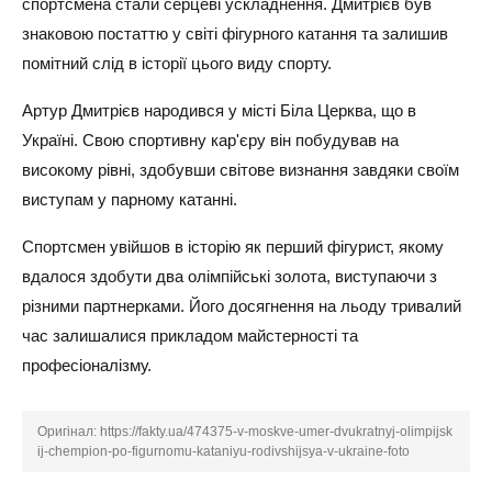
спортсмена стали серцеві ускладнення. Дмитрієв був
знаковою постаттю у світі фігурного катання та залишив
помітний слід в історії цього виду спорту.
Артур Дмитрієв народився у місті Біла Церква, що в
Україні. Свою спортивну кар'єру він побудував на
високому рівні, здобувши світове визнання завдяки своїм
виступам у парному катанні.
Спортсмен увійшов в історію як перший фігурист, якому
вдалося здобути два олімпійські золота, виступаючи з
різними партнерками. Його досягнення на льоду тривалий
час залишалися прикладом майстерності та
професіоналізму.
Оригінал:
https://fakty.ua/474375-v-moskve-umer-dvukratnyj-olimpijsk
ij-chempion-po-figurnomu-kataniyu-rodivshijsya-v-ukraine-foto