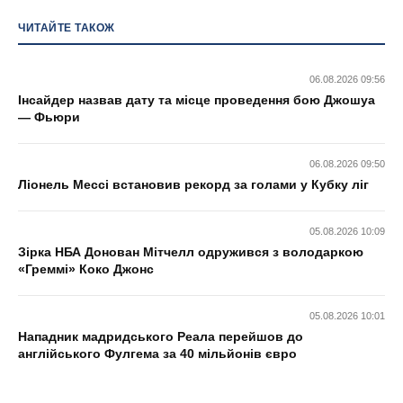
ЧИТАЙТЕ ТАКОЖ
06.08.2026 09:56
Інсайдер назвав дату та місце проведення бою Джошуа
— Фьюри
06.08.2026 09:50
Ліонель Мессі встановив рекорд за голами у Кубку ліг
05.08.2026 10:09
Зірка НБА Донован Мітчелл одружився з володаркою
«Греммі» Коко Джонс
05.08.2026 10:01
Нападник мадридського Реала перейшов до
англійського Фулгема за 40 мільйонів євро