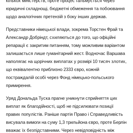
кількох міністерств, проте процес гальмується через
юридичні складнощі, бюджетні обмеження та побоювання
щодо аналогічних претензій з боку інших держав.
Представники німецької влади, зокрема Торстен Фрай та
Александр Добріндт, схиляються до того, що офіційні
репарації є закритим питанням, тому можливим варіантом
залишається лише гуманітарний жест. Водночас Варшава
наполягає на щорічних виплатах у розмірі 10 тисяч злотих,
що еквівалентно приблизно 2333 євро, кожній
постраждалій особі через Фонд німецько-польського
примирення.
Уряд Дональда Туска прагне уникнути сприйняття цих
виплат як благодійності, щоб не підсилювати позиції
правих популістів. Раніше партія Право і Справедливість
висувала вимоги на суму 1,3 трильйона євро, проте Берлін
вважає їх безпідставними. Через невідповідність між