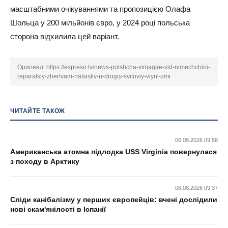
масштабними очікуваннями та пропозицією Олафа
Шольца у 200 мільйонів євро, у 2024 році польська
сторона відхилила цей варіант.
Оригінал:
https://espreso.tv/news-polshcha-vimagae-vid-nimechchini-
reparatsiy-zhertvam-natsistiv-u-drugiy-svitoviy-viyni-zmi
ЧИТАЙТЕ ТАКОЖ
06.08.2026 09:58
Американська атомна підлодка USS Virginia повернулася
з походу в Арктику
06.08.2026 09:37
Сліди канібалізму у перших європейців: вчені дослідили
нові скам'янілості в Іспанії