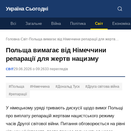
Україна Сьогодні
Всі
Загальне
Війна
Політика
Світ
Економіка
Головна
›
Світ
›
Польща вимагає від Німеччини репарації для жертв…
Польща вимагає від Німеччини
репарації для жертв нацизму
29.06.2026 о 09:26
33 переглядів
СВІТ
#Польща
#Німеччина
#Дональд Туск
#Друга світова війна
#репарації
У німецькому уряді тривають дискусії щодо вимог Польщі
про виплату репарацій жертвам нацистського режиму
часів Другої світової війни. Питання обговорюється на рівні