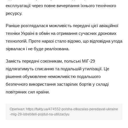
експлуатації через повне вичерпання їхнього технічного
ресурсу.
Раніше розглядалася можливість передачі цієї авіаційної
техніки Україні в обмін на отримання сучасних дронових
технологій. Проте наразі стало відомо, що відповідна угода
зірвалася і не буде реалізована.
Замість передачі союзникам, польські МіГ-29
підлягатимуть списанню та подальшій утилізації. Це
рішення обумовлене неможливістю подальшого
безпечного використання застарілих бортів у складі
повітряних сил країни.
Оригінал:
https://fakty.ua/474552-polsha-otkazalas-peredavat-ukraine
-mig-29-istrebiteli-pojdut-na-utilizaciyu