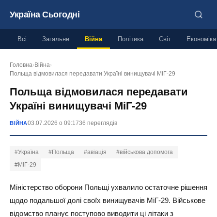
Україна Сьогодні
Всі
Загальне
Війна
Політика
Світ
Економіка
Головна
›
Війна
›
Польща відмовилася передавати Україні винищувачі МіГ-29
Польща відмовилася передавати
Україні винищувачі МіГ-29
03.07.2026 о 09:17
36 переглядів
ВІЙНА
#Україна
#Польща
#авіація
#військова допомога
#МіГ-29
Міністерство оборони Польщі ухвалило остаточне рішення
щодо подальшої долі своїх винищувачів МіГ-29. Військове
відомство планує поступово виводити ці літаки з