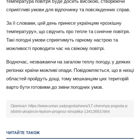
температура повітря буде досить високою, створюючи
сприятливі умови для відпочинку та повсякденних справ.
За її словами, цей день принесе українцям «розкішну
температуру», що свідчить про тепле та сонячне повітря.
Такі погодні умови сприятимуть гарному настрою та
можливості проводити час на свіжому повітрі.
Водночас, незважаючи на загалом теплу погоду, у деяких
регіонах країни можливі опади. Повідомляється, що в низці
областей пройдуть дощі, тому мешканцям цих територій
варто бути готовими до зміни погодних умов.
Оригінал:
https://www.unian.ua/pogoda/news/17-chervnya-pogoda-p
otishit-ukrajinciv-teplom-prognoz-sinoptika-13413663.html
ЧИТАЙТЕ ТАКОЖ