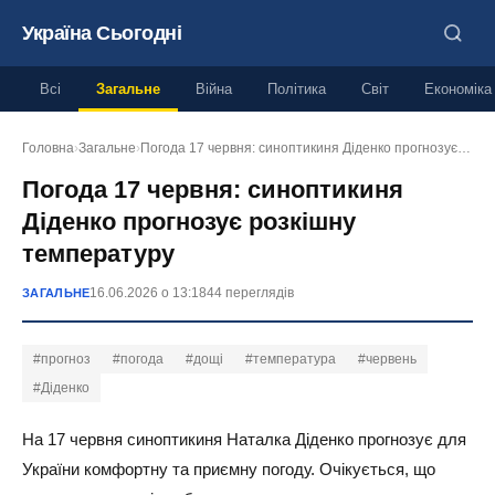
Україна Сьогодні
Всі
Загальне
Війна
Політика
Світ
Економіка
Головна
›
Загальне
›
Погода 17 червня: синоптикиня Діденко прогнозує…
Погода 17 червня: синоптикиня
Діденко прогнозує розкішну
температуру
16.06.2026 о 13:18
44 переглядів
ЗАГАЛЬНЕ
#прогноз
#погода
#дощі
#температура
#червень
#Діденко
На 17 червня синоптикиня Наталка Діденко прогнозує для
України комфортну та приємну погоду. Очікується, що