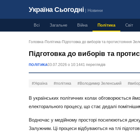
Україна Сьогодні
| Новини
Всі
Загальне
Війна
Політика
Світ
Головна
›
Політика
›
Підготовка до виборів та протистояння Зел
Підготовка до виборів та проти
03.07.2026 о 10:14
41 переглядів
ПОЛІТИКА
#Україна
#політика
#Володимир Зеленський
#вибо
В українських політичних колах обговорюється ймо
електорального процесу, що стає дедалі помітніши
Водночас у медійному просторі посилюються диск
Залужним. Ці процеси відбуваються на тлі підгото