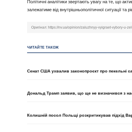
Політичні аналітики звертають увагу на те, що акти
залежатиме від внутрішньополітичної ситуації та р
Оригінал:
https://nv.ua/opinion/zaluzhnyy-vyigraet-vybory-u
ЧИТАЙТЕ ТАКОЖ
Сенат США ухвалив законопроєкт про пекельні сан
Дональд Трамп заявив, що ще не визначився з н
Колишній посол Польщі розкритикував підхід Ва