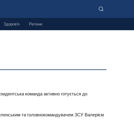
Здоров'я
Регіони
езидентська команда активно готується до
Зеленським та головнокомандувачем ЗСУ Валерієм