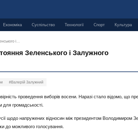
Економіка
Суспільство
Технології
Спорт
Культура
енського і…
стояння Зеленського і Залужного
ри
#Валерій Залужний
вірність проведення виборів восени. Наразі стало відомо, що пр
м для громадськості.
усії щодо напружених відносин між президентом Володимиром 
вки до можливого голосування.