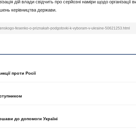
візація дій влади свідчить про серйозні наміри щодо організації
ішень керівництва держави.
-zelenskogo-fesenko-o-priznakah-podgotovki-k-vyboram-v-ukraine-50621253.html
кції проти Росії
аступником
ршави до допомоги Україні