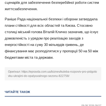
сценаріїв для забезпечення безперебійної роботи систем
життєзабезпечення.
Раніше Рада національної безпеки і оборони затвердила
плани стійкості для всіх областей та Києва. Стосовно
столиці міський голова Віталій Кличко зазначив, що існує
домовленість з урядом про реалізацію заходів з
енергостійкості на суму 30 мільярдів гривень, де
фінансування має розподілятися у пропорції 50 на 50 між
бюджетами міста та держави.
Оригінал:
https://epravda.com.ua/biznes/kuleba-rozpoviv-pro-pidgoto
vku-ukrajini-do-opalyuvalnogo-sezonu-822758/
ЧИТАЙТЕ ТАКОЖ
09.08.2026 09:57