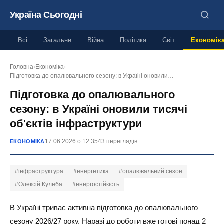
Україна Сьогодні
Всі
Загальне
Війна
Політика
Світ
Економік
Головна
›
Економіка
›
Підготовка до опалювального сезону: в Україні оновили…
Підготовка до опалювального
сезону: в Україні оновили тисячі
об'єктів інфраструктури
17.06.2026 о 12:35
43 переглядів
ЕКОНОМІКА
#інфраструктура
#енергетика
#опалювальний сезон
#Олексій Кулеба
#енергостійкість
В Україні триває активна підготовка до опалювального
сезону 2026/27 року. Наразі до роботи вже готові понад 2