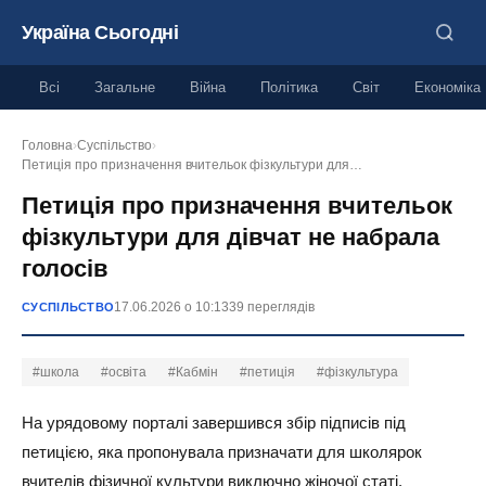
Україна Сьогодні
Всі
Загальне
Війна
Політика
Світ
Економіка
Головна
›
Суспільство
›
Петиція про призначення вчительок фізкультури для…
Петиція про призначення вчительок
фізкультури для дівчат не набрала
голосів
17.06.2026 о 10:13
39 переглядів
СУСПІЛЬСТВО
#школа
#освіта
#Кабмін
#петиція
#фізкультура
На урядовому порталі завершився збір підписів під
петицією, яка пропонувала призначати для школярок
вчителів фізичної культури виключно жіночої статі.