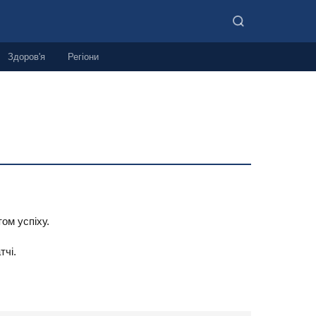
Здоров'я
Регіони
ом успіху.
тчі.