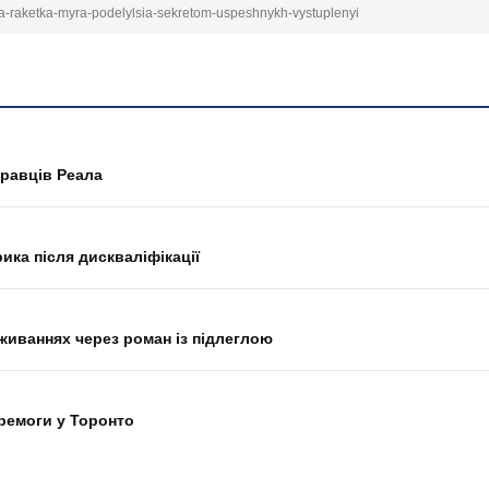
aia-raketka-myra-podelylsia-sekretom-uspeshnykh-vystuplenyi
равців Реала
ка після дискваліфікації
живаннях через роман із підлеглою
еремоги у Торонто