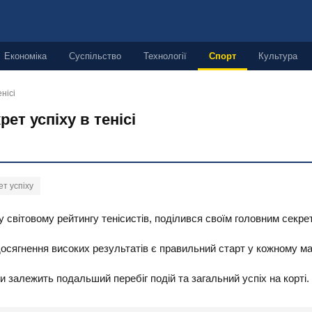
Економіка
Суспільство
Технології
Спорт
Культура
нісі
ет успіху в тенісі
ет успіху
 світовому рейтингу тенісистів, поділився своїм головним секрет
сягнення високих результатів є правильний старт у кожному ма
 залежить подальший перебіг подій та загальний успіх на корті.