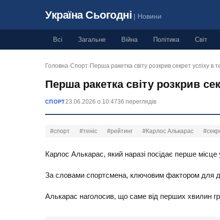
Україна Сьогодні
| Новини
Всі
Загальне
Війна
Політика
Світ
Головна
›
Спорт
›
Перша ракетка світу розкрив секрет успіху в те
Перша ракетка світу розкрив секр
23.06.2026 о 10:47
36 переглядів
СПОРТ
#спорт
#теніс
#рейтинг
#Карлос Алькарас
#секр
Карлос Алькарас, який наразі посідає перше місце у
За словами спортсмена, ключовим фактором для до
Алькарас наголосив, що саме від перших хвилин гри