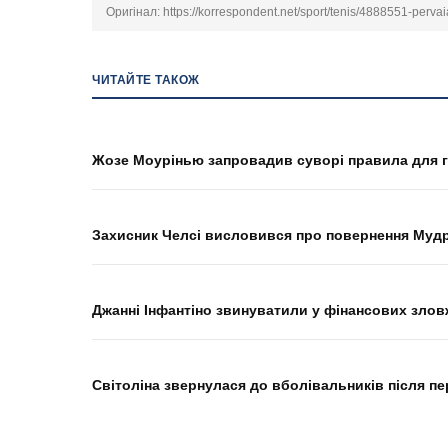
Оригінал:
https://korrespondent.net/sport/tenis/4888551-perv
ЧИТАЙТЕ ТАКОЖ
Жозе Моурінью запровадив суворі правила для г
Захисник Челсі висловився про повернення Мудри
Джанні Інфантіно звинуватили у фінансових злов
Світоліна звернулася до вболівальників після п