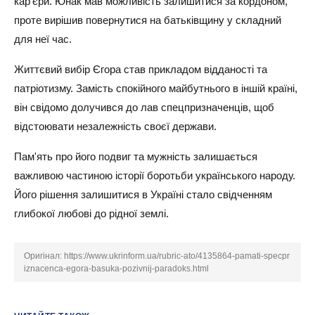
кар'єри. Юнак мав можливість залишитися за кордоном,
проте вирішив повернутися на батьківщину у складний
для неї час.
Життєвий вибір Єгора став прикладом відданості та
патріотизму. Замість спокійного майбутнього в іншій країні,
він свідомо долучився до лав спецпризначенців, щоб
відстоювати незалежність своєї держави.
Пам'ять про його подвиг та мужність залишається
важливою частиною історії боротьби українського народу.
Його рішення залишитися в Україні стало свідченням
глибокої любові до рідної землі.
Оригінал:
https://www.ukrinform.ua/rubric-ato/4135864-pamati-specpr
iznacenca-egora-basuka-pozivnij-paradoks.html