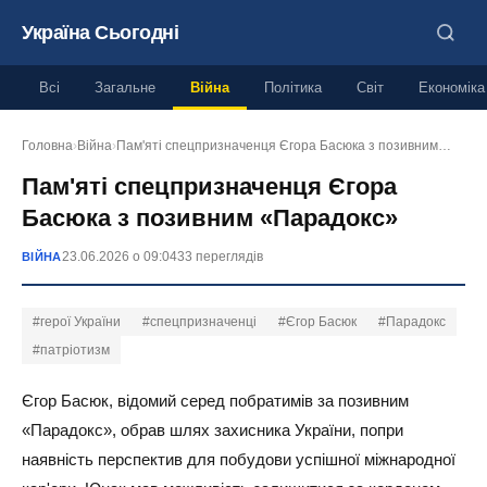
Україна Сьогодні
Всі
Загальне
Війна
Політика
Світ
Економіка
Головна
›
Війна
›
Пам'яті спецпризначенця Єгора Басюка з позивним…
Пам'яті спецпризначенця Єгора
Басюка з позивним «Парадокс»
23.06.2026 о 09:04
33 переглядів
ВІЙНА
#герої України
#спецпризначенці
#Єгор Басюк
#Парадокс
#патріотизм
Єгор Басюк, відомий серед побратимів за позивним
«Парадокс», обрав шлях захисника України, попри
наявність перспектив для побудови успішної міжнародної