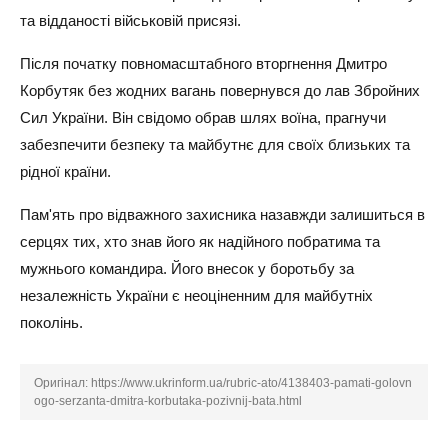
та відданості військовій присязі.
Після початку повномасштабного вторгнення Дмитро
Корбутяк без жодних вагань повернувся до лав Збройних
Сил України. Він свідомо обрав шлях воїна, прагнучи
забезпечити безпеку та майбутнє для своїх близьких та
рідної країни.
Пам'ять про відважного захисника назавжди залишиться в
серцях тих, хто знав його як надійного побратима та
мужнього командира. Його внесок у боротьбу за
незалежність України є неоціненним для майбутніх
поколінь.
Оригінал:
https://www.ukrinform.ua/rubric-ato/4138403-pamati-golovn
ogo-serzanta-dmitra-korbutaka-pozivnij-bata.html