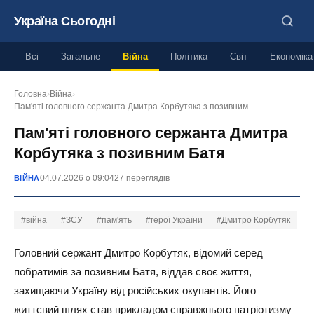
Україна Сьогодні
Всі
Загальне
Війна
Політика
Світ
Економіка
Головна
›
Війна
›
Пам'яті головного сержанта Дмитра Корбутяка з позивним…
Пам'яті головного сержанта Дмитра
Корбутяка з позивним Батя
04.07.2026 о 09:04
27 переглядів
ВІЙНА
#війна
#ЗСУ
#пам'ять
#герої України
#Дмитро Корбутяк
Головний сержант Дмитро Корбутяк, відомий серед
побратимів за позивним Батя, віддав своє життя,
захищаючи Україну від російських окупантів. Його
життєвий шлях став прикладом справжнього патріотизму