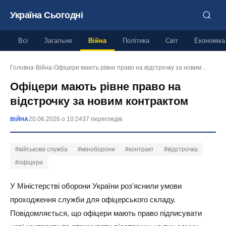
Україна Сьогодні
Всі
Загальне
Війна
Політика
Світ
Економіка
Головна
›
Війна
›
Офіцери мають рівне право на відстрочку за новим…
Офіцери мають рівне право на
відстрочку за новим контрактом
20.06.2026 о 10:24
37 переглядів
ВІЙНА
#військова служба
#міноборони
#контракт
#відстрочка
#офіцери
У Міністерстві оборони України роз'яснили умови
проходження служби для офіцерського складу.
Повідомляється, що офіцери мають право підписувати