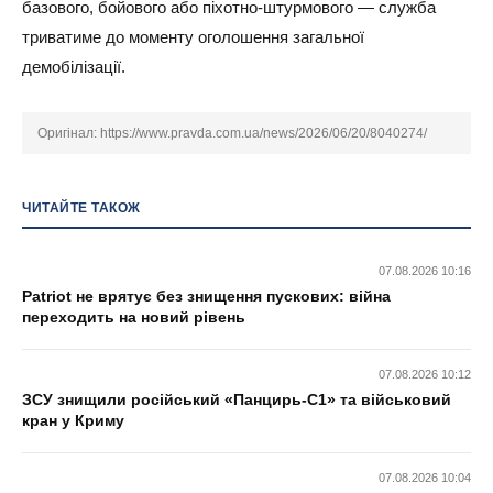
базового, бойового або піхотно-штурмового — служба
триватиме до моменту оголошення загальної
демобілізації.
Оригінал:
https://www.pravda.com.ua/news/2026/06/20/8040274/
ЧИТАЙТЕ ТАКОЖ
07.08.2026 10:16
Patriot не врятує без знищення пускових: війна
переходить на новий рівень
07.08.2026 10:12
ЗСУ знищили російський «Панцирь-С1» та військовий
кран у Криму
07.08.2026 10:04