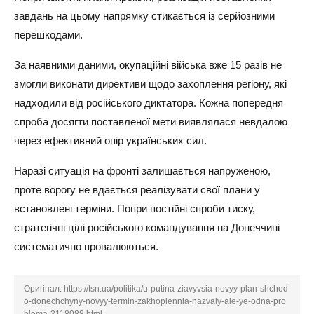
завдань на цьому напрямку стикається із серйозними
перешкодами.
За наявними даними, окупаційні війська вже 15 разів не
змогли виконати директиви щодо захоплення регіону, які
надходили від російського диктатора. Кожна попередня
спроба досягти поставленої мети виявлялася невдалою
через ефективний опір українських сил.
Наразі ситуація на фронті залишається напруженою,
проте ворогу не вдається реалізувати свої плани у
встановлені терміни. Попри постійні спроби тиску,
стратегічні цілі російського командування на Донеччині
систематично провалюються.
Оригінал:
https://tsn.ua/politika/u-putina-ziavyvsia-novyy-plan-shchod
o-donechchyny-novyy-termin-zakhoplennia-nazvaly-ale-ye-odna-pro