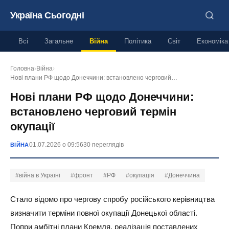
Україна Сьогодні
Всі
Загальне
Війна
Політика
Світ
Економіка
Головна
›
Війна
›
Нові плани РФ щодо Донеччини: встановлено черговий…
Нові плани РФ щодо Донеччини:
встановлено черговий термін
окупації
01.07.2026 о 09:56
30 переглядів
ВІЙНА
#війна в Україні
#фронт
#РФ
#окупація
#Донеччина
Стало відомо про чергову спробу російського керівництва
визначити терміни повної окупації Донецької області.
Попри амбітні плани Кремля, реалізація поставлених