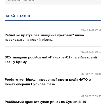
blema-3118088.html
ЧИТАЙТЕ ТАКОЖ
07.08.2026 10:16
Patriot не врятує без знищення пускових: війна
переходить на новий рівень
07.08.2026 10:12
ЗСУ знищили російський «Панцирь-С1» та військовий
кран у Криму
07.08.2026 10:04
Росія готує гібридні провокації проти країн НАТО в
межах операції Нульова фаза
07.08.2026 09:56
Російський дрон атакував ринок на Сумщині: 10