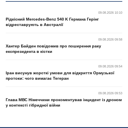
09.08.2026 10:10
Рідкісний Mercedes-Benz 540 K Германа Герінг
відреставрують в Австралії
09.08.2026 09:58
Хантер Байден повідомив про поширення раку
експрезидента в кістки
09.08.2026 09:54
Іран висунув жорсткі умови для відкриття Ормузької
протоки: чого вимагає Тегеран
09.08.2026 09:53
Глава МВС Німеччини прокоментував інцидент із дроном
у контексті гібридної війни