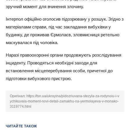
зручний момент для вчинення злочину.
Інтерпол офіційно оголосив підозрювану у розшук. Згідно з
матеріалами справи, під час закладання вибухівки у
будинку, де проживав Єрмолаєв, зловмисниця ретельно
маскувалася під чоловіка.
Наразі правоохоронні органи продовжують розслідування
інциденту. Проводяться необхідні заходи для
встановлення місцеперебування особи, причетної до
підготовки вибухового пристрою.
Оригінал:
https://tsn.ua/ukrayina/pidozriuvana-stezyla-za-rodynoiu-i-v
ychikuvala-moment-novi-detali-zamakhu-na-yermolayeva-v-monako-
3119774.html
ЧИТАЙТЕ ТАКОЖ