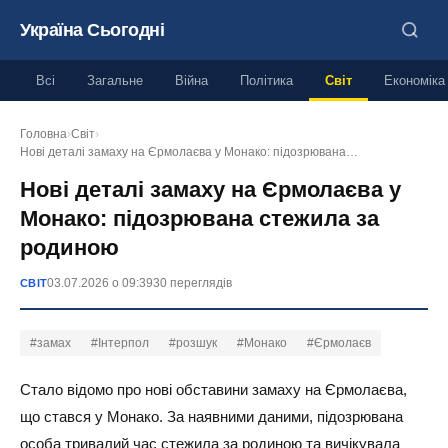
Україна Сьогодні
Всі
Загальне
Війна
Політика
Світ
Економіка
Головна
›
Світ
›
Нові деталі замаху на Єрмолаєва у Монако: підозрювана…
Нові деталі замаху на Єрмолаєва у
Монако: підозрювана стежила за
родиною
03.07.2026 о 09:39
30 переглядів
СВІТ
#замах
#Інтерпол
#розшук
#Монако
#Єрмолаєв
Стало відомо про нові обставини замаху на Єрмолаєва,
що стався у Монако. За наявними даними, підозрювана
особа тривалий час стежила за родиною та вичікувала