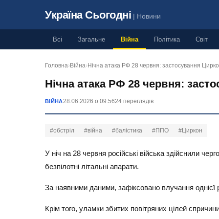
Україна Сьогодні
| Новини
Всі
Загальне
Війна
Політика
Світ
Головна
›
Війна
›
Нічна атака РФ 28 червня: застосування Цирк
Нічна атака РФ 28 червня: заст
28.06.2026 о 09:56
24 переглядів
ВІЙНА
#обстріл
#війна
#балістика
#ППО
#Циркон
У ніч на 28 червня російські війська здійснили чер
безпілотні літальні апарати.
За наявними даними, зафіксовано влучання однієї р
Крім того, уламки збитих повітряних цілей спричин