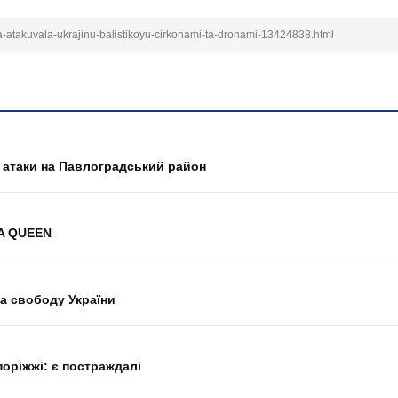
a-atakuvala-ukrajinu-balistikoyu-cirkonami-ta-dronami-13424838.html
а атаки на Павлоградський район
RA QUEEN
а свободу України
оріжжі: є постраждалі