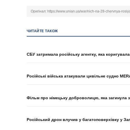
Оригінал:
https://www.unian.ua/war/nich-na-28-chervnya-rosiy
ЧИТАЙТЕ ТАКОЖ
СБУ затримала російську агентку, яка коригувал
Російські війська атакували цивільне судно ME
Фільм про німецьку доброволицю, яка загинула з
Російський дрон влучив у багатоповерхівку у Зап