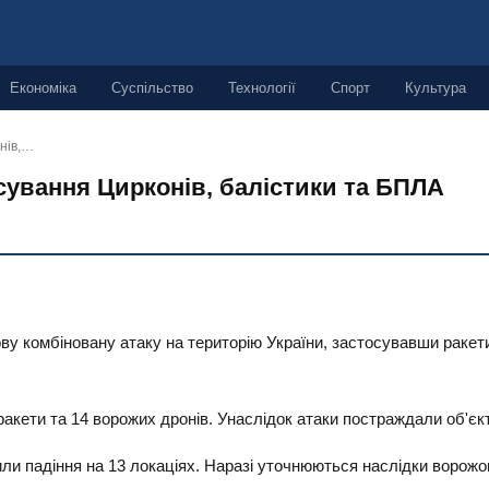
Економіка
Суспільство
Технології
Спорт
Культура
онів,…
осування Цирконів, балістики та БПЛА
гову комбіновану атаку на територію України, застосувавши раке
акети та 14 ворожих дронів. Унаслідок атаки постраждали об'єкт
или падіння на 13 локаціях. Наразі уточнюються наслідки ворож