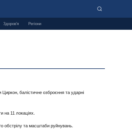
Здоров'я
Регіони
ти Циркон, балістичне озброєння та ударні
и на 11 локаціях.
ого обстрілу та масштаби руйнувань.