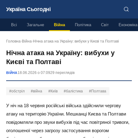
Україна Сьогодні
Всі
Загальне
Війна
Політика
Світ
Економіка
Головна
›
Війна
›
Нічна атака на Україну: вибухи у Києві та Полтаві
Нічна атака на Україну: вибухи у
Києві та Полтаві
18.06.2026 о 07:09
29 переглядів
ВІЙНА
#обстріл
#війна
#Київ
#балістика
#Полтава
У ніч на 18 червня російські війська здійснили чергову
атаку на територію України. Мешканці Києва та Полтави
повідомляли про звуки вибухів під час повітряної тривоги,
оголошеної через загрозу застосування ворогом