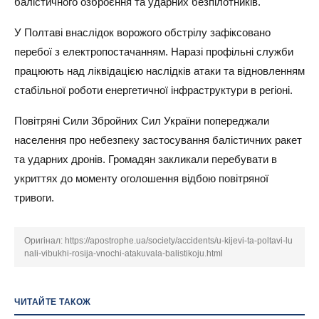
балістичного озброєння та ударних безпілотників.
У Полтаві внаслідок ворожого обстрілу зафіксовано
перебої з електропостачанням. Наразі профільні служби
працюють над ліквідацією наслідків атаки та відновленням
стабільної роботи енергетичної інфраструктури в регіоні.
Повітряні Сили Збройних Сил України попереджали
населення про небезпеку застосування балістичних ракет
та ударних дронів. Громадян закликали перебувати в
укриттях до моменту оголошення відбою повітряної
тривоги.
Оригінал:
https://apostrophe.ua/society/accidents/u-kijevi-ta-poltavi-lu
nali-vibukhi-rosija-vnochi-atakuvala-balistikoju.html
ЧИТАЙТЕ ТАКОЖ