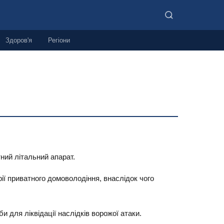
Здоров'я
Регіони
тний літальний апарат.
ї приватного домоволодіння, внаслідок чого
и для ліквідації наслідків ворожої атаки.