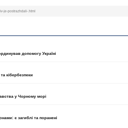
iv-je-postrazhdali-.html
ординував допомогу Україні
 та кібербезпеки
авства у Чорному морі
нами: є загиблі та поранені