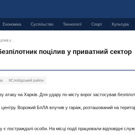
Економіка
Суспільство
Технології
Спорт
Культура
оцілив у…
 безпілотник поцілив у приватний сектор
ва
#Слобідський район
ову атаку на Харків. Для удару по місту ворог застосував безпіло
центру. Ворожий БпЛА влучив у гараж, розташований на територі
 є постраждалі особи. На місці події працювали відповідні служб