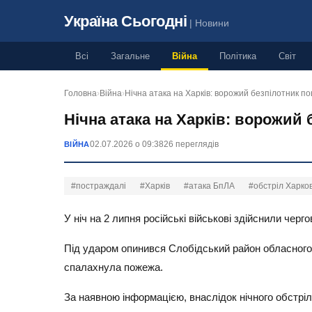
Україна Сьогодні
| Новини
Всі
Загальне
Війна
Політика
Світ
Головна
›
Війна
›
Нічна атака на Харків: ворожий безпілотник п
Нічна атака на Харків: ворожий
02.07.2026 о 09:38
26 переглядів
ВІЙНА
#постраждалі
#Харків
#атака БпЛА
#обстріл Харко
У ніч на 2 липня російські військові здійснили черг
Під ударом опинився Слобідський район обласного 
спалахнула пожежа.
За наявною інформацією, внаслідок нічного обстрілу