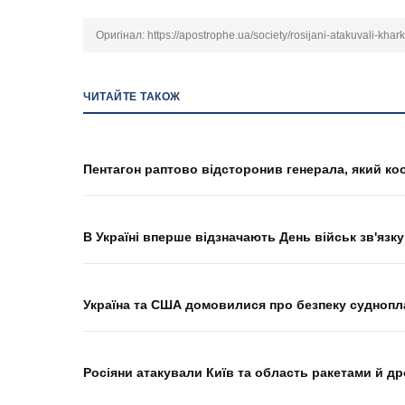
Оригінал:
https://apostrophe.ua/society/rosijani-atakuvali-khark
ЧИТАЙТЕ ТАКОЖ
Пентагон раптово відсторонив генерала, який ко
В Україні вперше відзначають День військ зв'язку
Україна та США домовилися про безпеку суднопл
Росіяни атакували Київ та область ракетами й дро