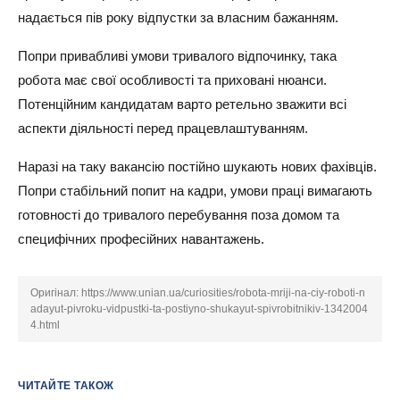
надається пів року відпустки за власним бажанням.
Попри привабливі умови тривалого відпочинку, така
робота має свої особливості та приховані нюанси.
Потенційним кандидатам варто ретельно зважити всі
аспекти діяльності перед працевлаштуванням.
Наразі на таку вакансію постійно шукають нових фахівців.
Попри стабільний попит на кадри, умови праці вимагають
готовності до тривалого перебування поза домом та
специфічних професійних навантажень.
Оригінал:
https://www.unian.ua/curiosities/robota-mriji-na-ciy-roboti-n
adayut-pivroku-vidpustki-ta-postiyno-shukayut-spivrobitnikiv-1342004
4.html
ЧИТАЙТЕ ТАКОЖ