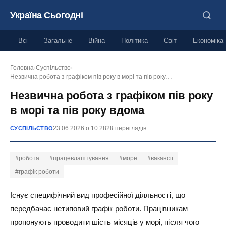
Україна Сьогодні
Всі
Загальне
Війна
Політика
Світ
Економіка
Головна
›
Суспільство
›
Незвична робота з графіком пів року в морі та пів року…
Незвична робота з графіком пів року
в морі та пів року вдома
23.06.2026 о 10:28
28 переглядів
СУСПІЛЬСТВО
#робота
#працевлаштування
#море
#вакансії
#графік роботи
Існує специфічний вид професійної діяльності, що
передбачає нетиповий графік роботи. Працівникам
пропонують проводити шість місяців у морі, після чого